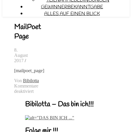
TEILNAHMEBEDINGUNGEN
GEWINNERBEKANNTGABE
ALLES AUF EINEN BLICK
MailPoet
Page
8.
August
2017
/
[mailpoet_page]
Von
Bibilotta
Kommentare
deaktiviert
für
MailPoet
Bibilotta – Das bin ich!!!
Page
Folge mir !!!