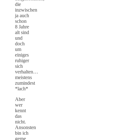
die
inzwischen
ja auch
schon
8 Jahre
alt sind
und
doch
um
einiges
ruhiger
sich
verhalten…
meistens
zumindest
*lach*
Aber
wer
kennt
das
nicht.
Ansonsten
bin ich
gerne