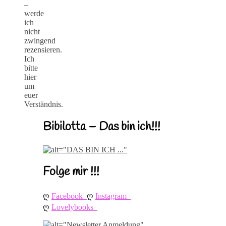
–
werde
ich
nicht
zwingend
rezensieren.
Ich
bitte
hier
um
euer
Verständnis.
Bibilotta – Das bin ich!!!
Folge mir !!!
ღ 
ღ 
Facebook
Instagram
ღ 
Lovelybooks