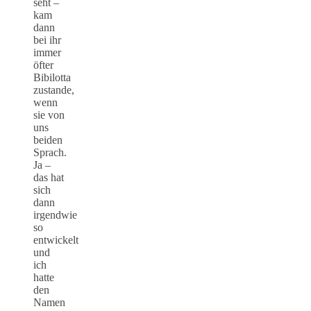
seht –
kam
dann
bei ihr
immer
öfter
Bibilotta
zustande,
wenn
sie von
uns
beiden
Sprach.
Ja –
das hat
sich
dann
irgendwie
so
entwickelt
und
ich
hatte
den
Namen