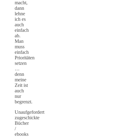
macht,
dann
lehne
ich es
auch
einfach
ab.
Man
muss
einfach
Prioritäten
setzen
…
denn
meine
Zeit ist
auch
nur
begrenzt.
Unaufgefordert
zugeschickte
Bücher
/
ebooks