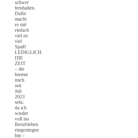
schwer
fernhalten.
Dafür
macht
es mir
einfach
viel zu
viel
Spaß!
LEDIGLICH
DIE
ZEIT
– die
bremst
mich
seit
Juli
2023
sehr,
da ich
wieder
voll ins
Berufsleben
eingestiegen
bin –