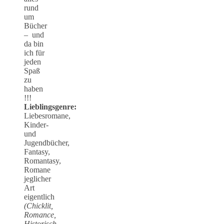
rund
um
Bücher
– und
da bin
ich für
jeden
Spaß
zu
haben
!!!
Lieblingsgenre:
Liebesromane,
Kinder-
und
Jugendbücher,
Fantasy,
Romantasy,
Romane
jeglicher
Art
eigentlich
(Chicklit,
Romance,
Historisch,