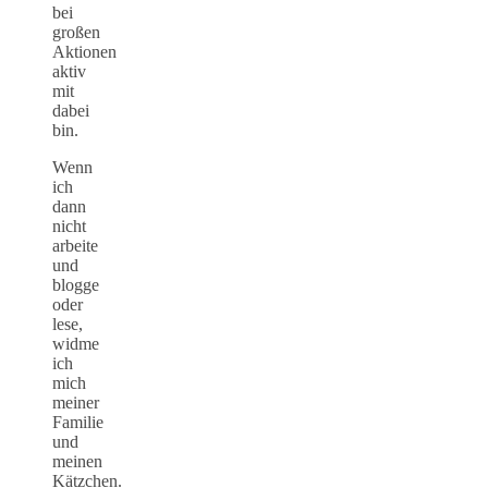
bei
großen
Aktionen
aktiv
mit
dabei
bin.
Wenn
ich
dann
nicht
arbeite
und
blogge
oder
lese,
widme
ich
mich
meiner
Familie
und
meinen
Kätzchen.