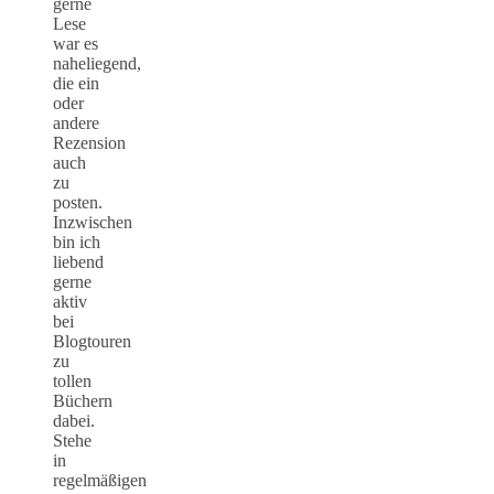
gerne
Lese
war es
naheliegend,
die ein
oder
andere
Rezension
auch
zu
posten.
Inzwischen
bin ich
liebend
gerne
aktiv
bei
Blogtouren
zu
tollen
Büchern
dabei.
Stehe
in
regelmäßigen