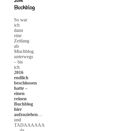
zum
Buchblog
So war
ich
dann
eine
Zeitlang
als
Mischblog
unterwegs
– bis
ich
2016
endlich
beschlossen
hatte –
einen
reinen
Buchblog
hier
aufzuziehen
…
und
TADAAAAAA
… da