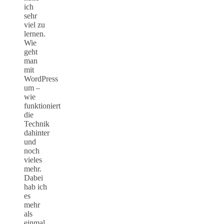
ich
sehr
viel zu
lernen.
Wie
geht
man
mit
WordPress
um –
wie
funktioniert
die
Technik
dahinter
und
noch
vieles
mehr.
Dabei
hab ich
es
mehr
als
einmal