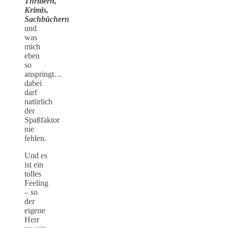
Thrillern,
Krimis,
Sachbüchern
und
was
mich
eben
so
anspringt…
dabei
darf
natürlich
der
Spaßfaktor
nie
fehlen.
Und es
ist ein
tolles
Feeling
– so
der
eigene
Herr