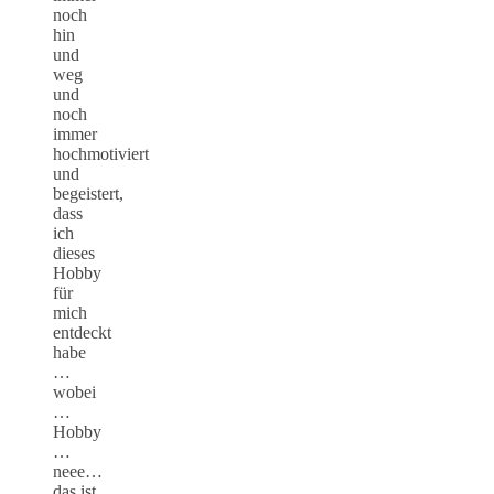
noch
hin
und
weg
und
noch
immer
hochmotiviert
und
begeistert,
dass
ich
dieses
Hobby
für
mich
entdeckt
habe
…
wobei
…
Hobby
…
neee…
das ist