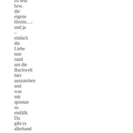
zu sein
bzw.
die
eigene
Herrin….
und ja
–
einfach
die
Liebe
nun
rund
um die
Buchwelt
hier
auszutoben
und
was
mir
spontan
so
einfällt.
Da
gibt es
allerhand