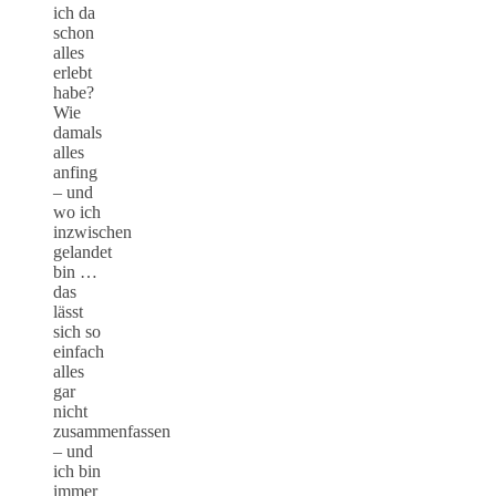
ich da
schon
alles
erlebt
habe?
Wie
damals
alles
anfing
– und
wo ich
inzwischen
gelandet
bin …
das
lässt
sich so
einfach
alles
gar
nicht
zusammenfassen
– und
ich bin
immer