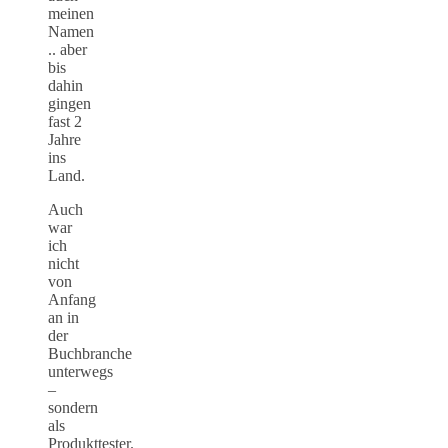
meinen
Namen
.. aber
bis
dahin
gingen
fast 2
Jahre
ins
Land.
Auch
war
ich
nicht
von
Anfang
an in
der
Buchbranche
unterwegs
–
sondern
als
Produkttester.