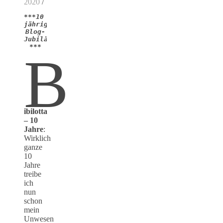
2020
/
***10 
jähriges 
Blog-
Jubiläum 
***
B
ibilotta
– 10
Jahre
:
Wirklich
ganze
10
Jahre
treibe
ich
nun
schon
mein
Unwesen