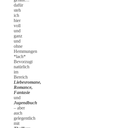
dafür
steh
ich
hier
voll
und
ganz
und
ohne
Hemmungen
*lach*
Bevorzugt
natürlich
im
Bereich
Liebesromane,
Romance,
Fantasie
und
Jugendbuch
– aber
auch
gelegentlich
mit