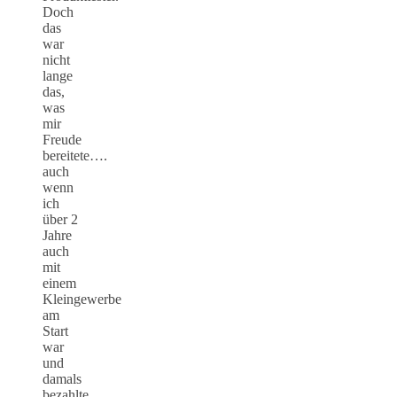
Doch
das
war
nicht
lange
das,
was
mir
Freude
bereitete….
auch
wenn
ich
über 2
Jahre
auch
mit
einem
Kleingewerbe
am
Start
war
und
damals
bezahlte