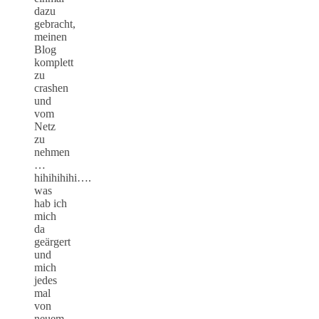
dazu
gebracht,
meinen
Blog
komplett
zu
crashen
und
vom
Netz
zu
nehmen
…
hihihihihi….
was
hab ich
mich
da
geärgert
und
mich
jedes
mal
von
neuem