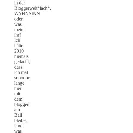
in der
Bloggerwelt*lach*.
WAHNSINN
oder
was
meint
ihr?
Ich
hätte
2010
niemals
gedacht,
dass
ich mal
soooooo
lange
hier
mit
dem
bloggen
am
Ball
bleibe.
Und
was