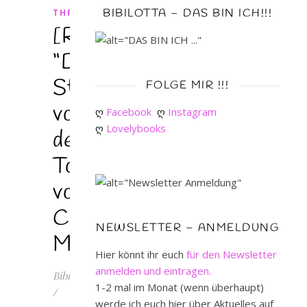
BIBILOTTA – DAS BIN ICH!!!
THRILLER
[Rezension]
“Die
Stille
FOLGE MIR !!!
vor
ღ 
Facebook
ღ 
Instagram
ღ 
Lovelybooks
dem
Tod”
von
Cody
NEWSLETTER – ANMELDUNG
McFadyen
Hier könnt ihr euch
für den Newsletter
anmelden und eintragen.
Bibilotta
1-2 mal im Monat (wenn überhaupt)
/
werde ich euch hier über Aktuelles auf