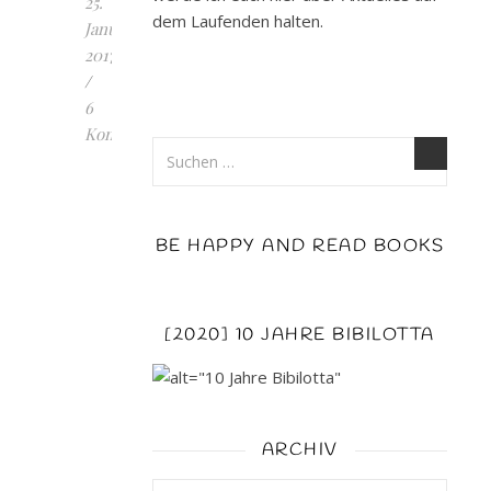
25.
dem Laufenden halten.
Januar
2017
/
6
Kommentare
Die
Stille
vor
BE HAPPY AND READ BOOKS
dem
Tod
von
[2020] 10 JAHRE BIBILOTTA
Cody
McFadyen
erschienen:
26.
September
ARCHIV
2016