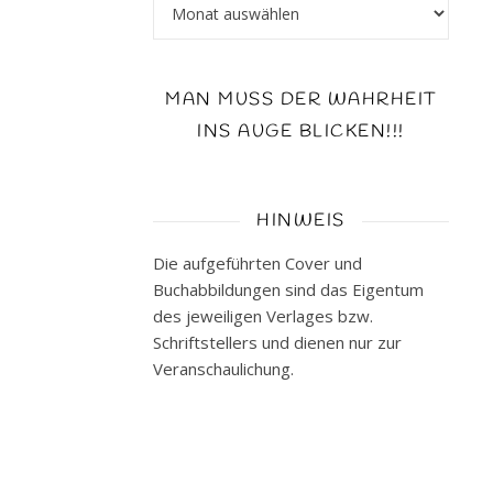
Archiv
Verlag:
Luebbe
Seiten:
480
MAN MUSS DER WAHRHEIT
ISBN:
INS AUGE BLICKEN!!!
978-
3785725665
Hardcover:
22,90
HINWEIS
€
Die aufgeführten Cover und
E-
Buchabbildungen sind das Eigentum
Book:
des jeweiligen Verlages bzw.
16,99
Schriftstellers und dienen nur zur
€
Veranschaulichung.
Genre:
Psychothriller
Buch
beim
Verlag