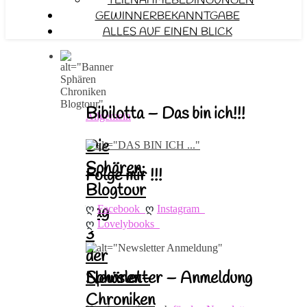
TEILNAHMEBEDINGUNGEN
GEWINNERBEKANNTGABE
ALLES AUF EINEN BLICK
Bibilotta – Das bin ich!!!
Allgemein
Die
Sphären:
Folge mir !!!
Blogtour
ღ 
ღ 
Tag
Facebook
Instagram
ღ 
Lovelybooks
3
der
Newsletter – Anmeldung
Sphären-
Chroniken