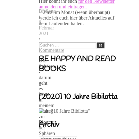
Hier könnt ihr euch
für den Newsletter
anmelden und eintragen.
Bibilotta
1-2 mal im Monat (wenn überhaupt)
/
werde ich euch hier über Aktuelles auf
8.
dem Laufenden halten.
Februar
2021
/
28
Kommentare
BE HAPPY AND READ
Die
Sphären
BOOKS
-
darum
geht
es
heute
[2020] 10 Jahre Bibilotta
in
meinem
Beitrag
zur
Blogtour
Archiv
der
Sphären-
Archiv
Chroniken.