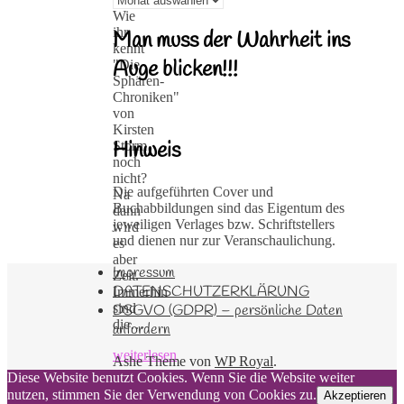
Wie
ihr
Man muss der Wahrheit ins
kennt
Auge blicken!!!
"Die
Sphären-
Chroniken"
von
Kirsten
Hinweis
Storm
noch
nicht?
Die aufgeführten Cover und
Na
Buchabbildungen sind das Eigentum des
dann
jeweiligen Verlages bzw. Schriftstellers
wird
und dienen nur zur Veranschaulichung.
es
aber
Impressum
Zeit.
DATENSCHUTZERKLÄRUNG
Immerhin
sind
DSGVO (GDPR) – persönliche Daten
die…
anfordern
weiterlesen
Ashe Theme von
WP Royal
.
Diese Website benutzt Cookies. Wenn Sie die Website weiter
nutzen, stimmen Sie der Verwendung von Cookies zu.
Akzeptieren