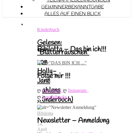
TEILNAHMEBEDINGUNGEN
GEWINNERBEKANNTGABE
ALLES AUF EINEN BLICK
Kinderbuch
Gelesen:
Bibilotta – Das bin ich!!!
“Blätterrauschen”
von
Holly-
Folge mir !!!
Jane
Rahlens
ღ 
ღ 
Facebook
Instagram
ღ 
Lovelybooks
(Kinderbuch)
Bibilotta
Newsletter – Anmeldung
/
14.
April