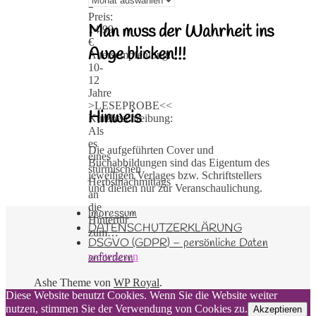
2
Preis:
Man muss der Wahrheit ins
14,99
€
Auge blicken!!!
Altersempfehlung:
10-
12
Jahre
>LESEPROBE<<
Hinweis
Kurzbeschreibung:
Als
es
Die aufgeführten Cover und
eines
Buchabbildungen sind das Eigentum des
stürmischen
jeweiligen Verlages bzw. Schriftstellers
Herbstnachmittags
und dienen nur zur Veranschaulichung.
an
die
Impressum
Hintertür
DATENSCHUTZERKLÄRUNG
zum…
DSGVO (GDPR) – persönliche Daten
anfordern
weiterlesen
Ashe Theme von
WP Royal
.
Diese Website benutzt Cookies. Wenn Sie die Website weiter
nutzen, stimmen Sie der Verwendung von Cookies zu.
Akzeptieren