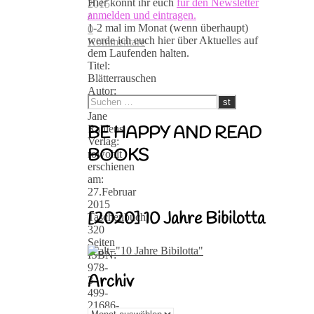
Hier könnt ihr euch
für den Newsletter
2015
anmelden und eintragen.
/
1-2 mal im Monat (wenn überhaupt)
0
werde ich euch hier über Aktuelles auf
Kommentare
dem Laufenden halten.
Titel:
Blätterrauschen
Autor:
Holly-
Jane
Rahlens
BE HAPPY AND READ
Verlag:
BOOKS
rowohlt
erschienen
am:
27.Februar
2015
[2020] 10 Jahre Bibilotta
Taschenbuch:
320
Seiten
ISBN:
978-
Archiv
3-
499-
21686-
Archiv