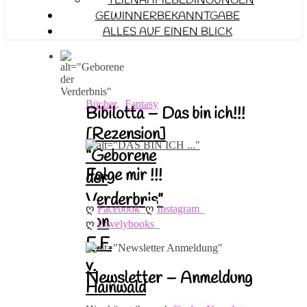
TEILNAHMEBEDINGUNGEN
GEWINNERBEKANNTGABE
ALLES AUF EINEN BLICK
Bücher
,
Fantasy
Bibilotta – Das bin ich!!!
[Rezension]
“Geborene
Folge mir !!!
der
Verderbnis”
ღ 
ღ 
Facebook
Instagram
von
ღ 
Lovelybooks
E.F.
v.
Newsletter – Anmeldung
Hainwald