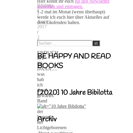
Hier könnt ihr euch
für den Newsletter
Bibilotta
anmelden und eintragen.
/
1-2 mal im Monat (wenn überhaupt)
5.
werde ich euch hier über Aktuelles auf
August
dem Laufenden halten.
2017
/
2
Kommentare
ENDLICH
BE HAPPY AND READ
IST
ES
BOOKS
DAAA….
was
hab
ich
drauf
[2020] 10 Jahre Bibilotta
gewartet.
Band
2
der
Legende
Archiv
der
Lichtgeborenen
Archiv
Reihe