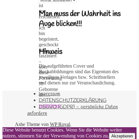
ist
nun
Man muss der Wahrheit ins
erschienen
Auge blicken!!!
…
Ich
bin
begeistert,
geschockt
Hinweis
und
fasziniert
–
Die aufgeführten Cover und
über
Buchabbildungen sind das Eigentum des
diese
jeweiligen Verlages bzw. Schriftstellers
Fortsetzung
und dienen nur zur Veranschaulichung.
!!!
Geborene
Impressum
der…
DATENSCHUTZERKLÄRUNG
weiterlesen
DSGVO (GDPR) – persönliche Daten
anfordern
Ashe Theme von
WP Royal
.
Diese Website benutzt Cookies. Wenn Sie die Website weiter
nutzen, stimmen Sie der Verwendung von Cookies zu.
Akzeptieren