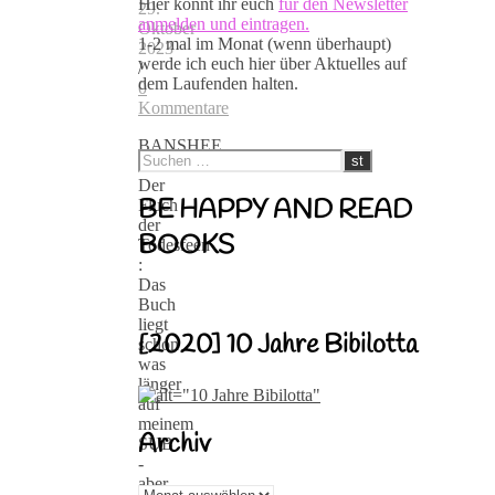
Hier könnt ihr euch
für den Newsletter
29.
anmelden und eintragen.
Oktober
1-2 mal im Monat (wenn überhaupt)
2023
werde ich euch hier über Aktuelles auf
/
dem Laufenden halten.
0
Kommentare
BANSHEE
BLUES.
Der
BE HAPPY AND READ
Fluch
der
BOOKS
Todesfeen
:
Das
Buch
liegt
[2020] 10 Jahre Bibilotta
schon
was
länger
auf
meinem
Archiv
SUB
-
aber
Archiv