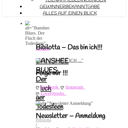
TEILNAHMEBEDINGUNGEN
GEWINNERBEKANNTGABE
ALLES AUF EINEN BLICK
Bibilotta – Das bin ich!!!
Fantasy
BANSHEE
BLUES.
Folge mir !!!
Der
ღ 
ღ 
Fluch
Facebook
Instagram
ღ 
Lovelybooks
der
Todesfeen
Newsletter – Anmeldung
Bibilotta
/