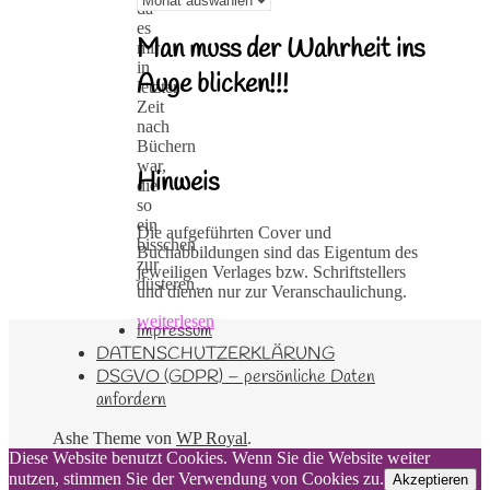
da
es
Man muss der Wahrheit ins
mir
in
Auge blicken!!!
letzter
Zeit
nach
Büchern
war,
Hinweis
die
so
ein
Die aufgeführten Cover und
bisschen
Buchabbildungen sind das Eigentum des
zur
jeweiligen Verlages bzw. Schriftstellers
düsteren…
und dienen nur zur Veranschaulichung.
weiterlesen
Impressum
DATENSCHUTZERKLÄRUNG
DSGVO (GDPR) – persönliche Daten
anfordern
Ashe Theme von
WP Royal
.
Diese Website benutzt Cookies. Wenn Sie die Website weiter
nutzen, stimmen Sie der Verwendung von Cookies zu.
Akzeptieren