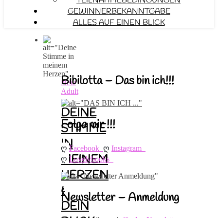
TEILNAHMEBEDINGUNGEN
GEWINNERBEKANNTGABE
ALLES AUF EINEN BLICK
Bibilotta – Das bin ich!!!
New
Adult
DEINE
Folge mir !!!
STIMME
IN
ღ 
ღ 
Facebook
Instagram
MEINEM
ღ 
Lovelybooks
HERZEN
&
Newsletter – Anmeldung
DEIN