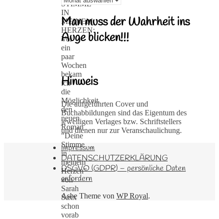
STIMME
IN
Man muss der Wahrheit ins
MEINEM
HERZEN:
Auge blicken!!!
Vor
ein
paar
Wochen
bekam
Hinweis
ich
die
Möglichkeit
Die aufgeführten Cover und
den
Buchabbildungen sind das Eigentum des
neuen
jeweiligen Verlages bzw. Schriftstellers
Roman
und dienen nur zur Veranschaulichung.
"Deine
Stimme
Impressum
in
DATENSCHUTZERKLÄRUNG
meinem
DSGVO (GDPR) – persönliche Daten
Herzen"
anfordern
von
Sarah
Ashe Theme von
WP Royal
.
Saxx
schon
vorab