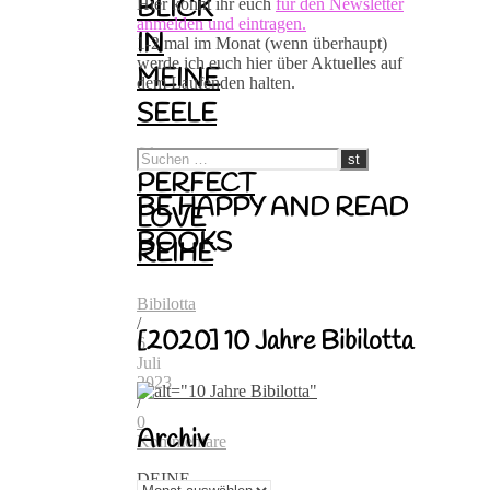
BLICK
Hier könnt ihr euch
für den Newsletter
anmelden und eintragen.
IN
1-2 mal im Monat (wenn überhaupt)
werde ich euch hier über Aktuelles auf
MEINE
dem Laufenden halten.
SEELE
–
PERFECT
BE HAPPY AND READ
LOVE
BOOKS
REIHE
Bibilotta
/
[2020] 10 Jahre Bibilotta
6.
Juli
2023
/
0
Archiv
Kommentare
DEINE
Archiv