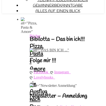
TEILNAHMEBEDINGUNGEN
GEWINNERBEKANNTGABE
ALLES AUF EINEN BLICK
Bücher
Bibilotta – Das bin ich!!!
Pizza,
Pasta
Folge mir !!!
&
Amore
ღ 
ღ 
Facebook
Instagram
–
ღ 
Lovelybooks
ein
Ausflug
Newsletter – Anmeldung
nach