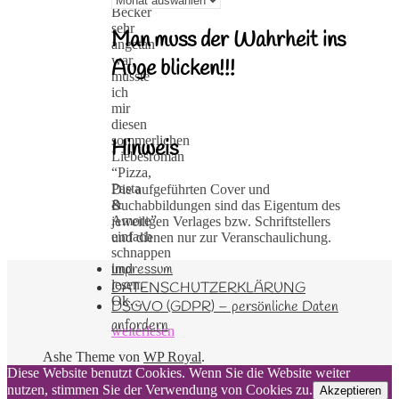
Becker
sehr
Man muss der Wahrheit ins
angetan
war,
Auge blicken!!!
musste
ich
mir
diesen
sommerlichen
Hinweis
Liebesroman
“Pizza,
Pasta
Die aufgeführten Cover und
&
Buchabbildungen sind das Eigentum des
Amore”
jeweiligen Verlages bzw. Schriftstellers
einfach
und dienen nur zur Veranschaulichung.
schnappen
Impressum
und
lesen.
DATENSCHUTZERKLÄRUNG
Ok…
DSGVO (GDPR) – persönliche Daten
anfordern
weiterlesen
Ashe Theme von
WP Royal
.
Diese Website benutzt Cookies. Wenn Sie die Website weiter
nutzen, stimmen Sie der Verwendung von Cookies zu.
Akzeptieren