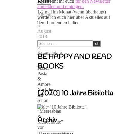
Rom
Hier könnt ihr euch
für den Newsletter
anmelden und eintragen.
1-2 mal im Monat (wenn überhaupt)
Bibilotta
werde ich euch hier über Aktuelles auf
/
dem Laufenden halten.
6.
August
2018
/
0
Kommentare
BE HAPPY AND READ
BOOKS
Pizza,
Pasta
&
Amore
Nachdem
[2020] 10 Jahre Bibilotta
ich
schon
von
“Meeresblau
&
Archiv
Mandelblüte”
von
Elke
Archiv