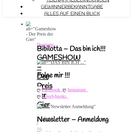
TEILNAHMEBEDINGUNGEN
GEWINNERBEKANNTGABE
ALLES AUF EINEN BLICK
Dystopie
Bibilotta – Das bin ich!!!
GAMESHOW
–
Folge mir !!!
Der
Preis
ღ 
ღ 
Facebook
Instagram
der
ღ 
Lovelybooks
Gier
Newsletter – Anmeldung
Bibilotta
/
16.