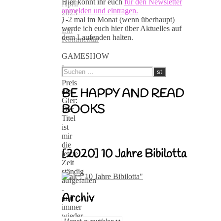
Hier könnt ihr euch
für den Newsletter
April
anmelden und eintragen.
2023
1-2 mal im Monat (wenn überhaupt)
/
werde ich euch hier über Aktuelles auf
Ein
dem Laufenden halten.
Kommentar
GAMESHOW
-
Der
Preis
BE HAPPY AND READ
der
Gier:
BOOKS
Der
Titel
ist
mir
die
[2020] 10 Jahre Bibilotta
letzte
Zeit
ständig
aufgefallen
-
Archiv
und
immer
wieder
Archiv