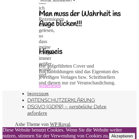
hab
ich
Man muss der Wahrheit ins
tolle
Rezensionen
Auge blicken!!!
dazu
gelesen,
so
dass
meine
Hinweis
Neugier
immer
größer
Die aufgeführten Cover und
wurde
Buchabbildungen sind das Eigentum des
und…
jeweiligen Verlages bzw. Schriftstellers
und dienen nur zur Veranschaulichung.
weiterlesen
Impressum
DATENSCHUTZERKLÄRUNG
DSGVO (GDPR) – persönliche Daten
anfordern
Ashe Theme von
WP Royal
.
Diese Website benutzt Cookies. Wenn Sie die Website weiter
nutzen, stimmen Sie der Verwendung von Cookies zu.
Akzeptieren