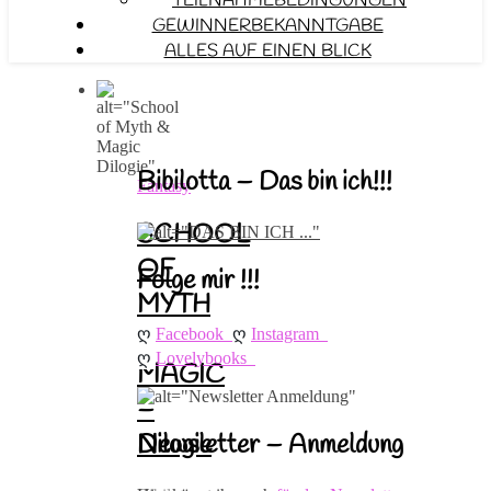
TEILNAHMEBEDINGUNGEN
GEWINNERBEKANNTGABE
ALLES AUF EINEN BLICK
Bibilotta – Das bin ich!!!
Fantasy
SCHOOL
OF
Folge mir !!!
MYTH
ღ 
ღ 
&
Facebook
Instagram
ღ 
Lovelybooks
MAGIC
–
Newsletter – Anmeldung
Dilogie