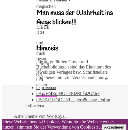
anderen
magischen
Man muss der Wahrheit ins
Wesen
-
Auge blicken!!!
sowas
LIEBE
ICH
...
und
Hinweis
hab
mich
riesig
Die aufgeführten Cover und
gefreut
Buchabbildungen sind das Eigentum des
als
jeweiligen Verlages bzw. Schriftstellers
ich
und dienen nur zur Veranschaulichung.
den
ersten…
Impressum
DATENSCHUTZERKLÄRUNG
weiterlesen
DSGVO (GDPR) – persönliche Daten
anfordern
Ashe Theme von
WP Royal
.
Diese Website benutzt Cookies. Wenn Sie die Website weiter
nutzen, stimmen Sie der Verwendung von Cookies zu.
Akzeptieren