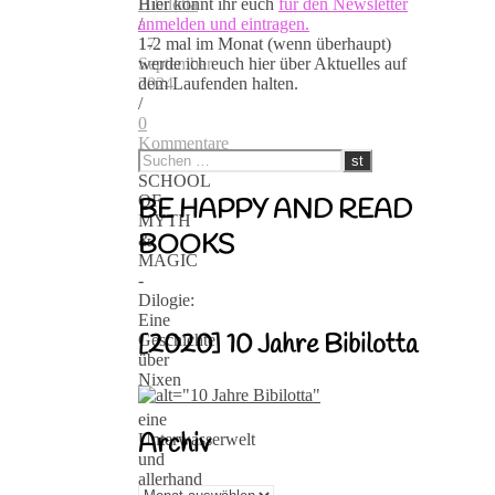
Hier könnt ihr euch
für den Newsletter
Bibilotta
anmelden und eintragen.
/
1-2 mal im Monat (wenn überhaupt)
17.
werde ich euch hier über Aktuelles auf
September
dem Laufenden halten.
2024
/
0
Kommentare
SCHOOL
OF
BE HAPPY AND READ
MYTH
BOOKS
&
MAGIC
-
Dilogie:
Eine
[2020] 10 Jahre Bibilotta
Geschichte
über
Nixen
-
eine
Archiv
Unterwasserwelt
und
allerhand
Archiv