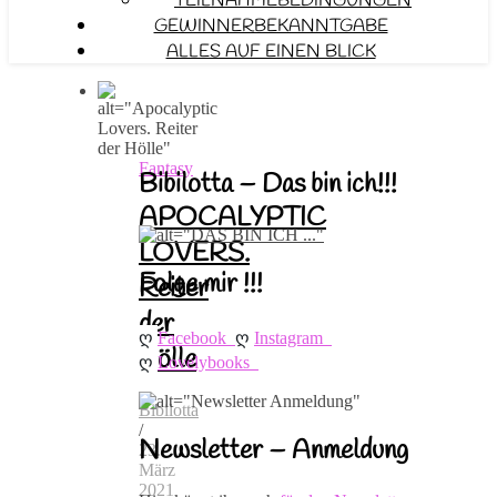
TEILNAHMEBEDINGUNGEN
GEWINNERBEKANNTGABE
ALLES AUF EINEN BLICK
Fantasy
Bibilotta – Das bin ich!!!
APOCALYPTIC
LOVERS.
Folge mir !!!
Reiter
der
ღ 
ღ 
Facebook
Instagram
Hölle
ღ 
Lovelybooks
Bibilotta
/
Newsletter – Anmeldung
23.
März
2021