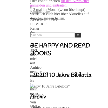
Hier könnt ihr euch
für den Newsletter
/
anmelden und eintragen.
0
1-2 mal im Monat (wenn überhaupt)
Kommentare
werde ich euch hier über Aktuelles auf
dem Laufenden halten.
APOCALYPTIC
LOVERS:
Reiter
der
Hölle
-
BE HAPPY AND READ
ein
Titel
BOOKS
der
mich
auf
Anhieb
neugierig
[2020] 10 Jahre Bibilotta
machte.
Es
ist
mein
erstes
Archiv
Buch
von
Ulrike
Archiv