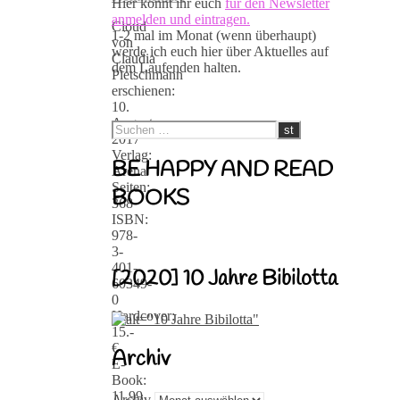
Hier könnt ihr euch
für den Newsletter
anmelden und eintragen.
Cloud
1-2 mal im Monat (wenn überhaupt)
von
werde ich euch hier über Aktuelles auf
Claudia
dem Laufenden halten.
Pietschmann
erschienen:
10.
August
2017
Verlag:
BE HAPPY AND READ
Arena
Seiten:
BOOKS
368
ISBN:
978-
3-
401-
[2020] 10 Jahre Bibilotta
60349-
0
Hardcover:
15.-
€
Archiv
E-
Book:
11,99
Archiv