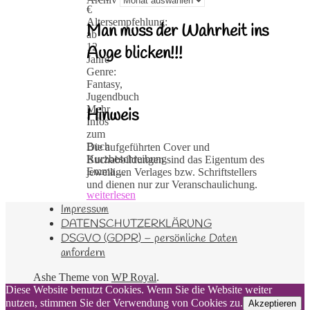
€
Altersempfehlung:
Man muss der Wahrheit ins
ab
12
Auge blicken!!!
Jahre
Genre:
Fantasy,
Jugendbuch
Mehr
Hinweis
Infos
zum
Buch
Die aufgeführten Cover und
Kurzbeschreibung
Buchabbildungen sind das Eigentum des
Emma…
jeweiligen Verlages bzw. Schriftstellers
und dienen nur zur Veranschaulichung.
weiterlesen
Impressum
DATENSCHUTZERKLÄRUNG
DSGVO (GDPR) – persönliche Daten
anfordern
Ashe Theme von
WP Royal
.
Diese Website benutzt Cookies. Wenn Sie die Website weiter
nutzen, stimmen Sie der Verwendung von Cookies zu.
Akzeptieren