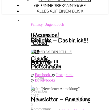
TEILNAHMEBEDINGUNGEN
GEWINNERBEKANNTGABE
ALLES AUF EINEN BLICK
Fantasy
,
Jugendbuch
[Rezension]
Bibilotta – Das bin ich!!!
“Cloud”
von
Claudia
Folge mir !!!
Pietschmann
ღ 
ღ 
Facebook
Instagram
Bibilotta
ღ 
Lovelybooks
/
1.
November
2017
Newsletter – Anmeldung
/
6
Kommentare