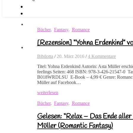
Bücher
,
Fantasy
,
Romance
[Rezension] “Yohna Erdenkind” v
Bibilotta
/
20. März 2016
/
4 Kommentare
Titel: Yohna Erdenkind Autorin: Asta Müller ersch
feelings Seiten: 468 ISBN: 978-3-426-21547-0 T
B018WRDLSU E-Book – 4,99 € Genre: Romance, 
Müller auf Facebook…
weiterlesen
Bücher
,
Fantasy
,
Romance
Gelesen: “Relax – Das Ende aller
Müller (Romantic Fantasy)