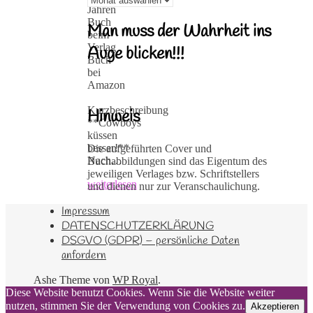
Jahren
Buch
Man muss der Wahrheit ins
beim
Verlag
Auge blicken!!!
Buch
bei
Amazon
Kurzbeschreibung
Hinweis
**Cowboys
küssen
besser!**
Die aufgeführten Cover und
Nach…
Buchabbildungen sind das Eigentum des
jeweiligen Verlages bzw. Schriftstellers
weiterlesen
und dienen nur zur Veranschaulichung.
Impressum
DATENSCHUTZERKLÄRUNG
DSGVO (GDPR) – persönliche Daten
anfordern
Ashe Theme von
WP Royal
.
Diese Website benutzt Cookies. Wenn Sie die Website weiter
nutzen, stimmen Sie der Verwendung von Cookies zu.
Akzeptieren