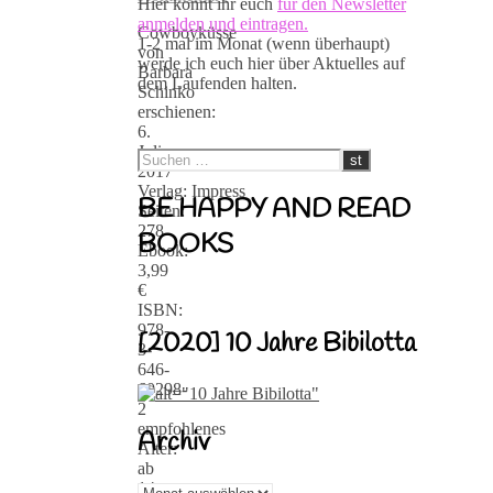
Hier könnt ihr euch
für den Newsletter
anmelden und eintragen.
Cowboyküsse
1-2 mal im Monat (wenn überhaupt)
von
werde ich euch hier über Aktuelles auf
Barbara
dem Laufenden halten.
Schinko
erschienen:
6.
Juli
2017
Verlag: Impress
BE HAPPY AND READ
Seiten:
278
BOOKS
Ebook:
3,99
€
ISBN:
978-
[2020] 10 Jahre Bibilotta
3-
646-
60298-
2
empfohlenes
Archiv
Alter:
ab
14
Archiv