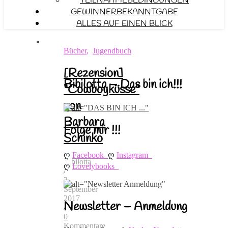
TEILNAHMEBEDINGUNGEN
GEWINNERBEKANNTGABE
ALLES AUF EINEN BLICK
Bücher
,
Jugendbuch
[Rezension]
Bibilotta – Das bin ich!!!
“Cowboyküsse”
von
Barbara
Folge mir !!!
Schinko
ღ 
ღ 
Facebook
Instagram
Bibilotta
ღ 
Lovelybooks
/
3.
September
2017
Newsletter – Anmeldung
/
0
Kommentare