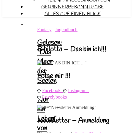
TEILNAHMEBEDINGUNGEN
GEWINNERBEKANNTGABE
ALLES AUF EINEN BLICK
Fantasy
,
Jugendbuch
Gelesen:
Bibilotta – Das bin ich!!!
“Das
Meer
der
Folge mir !!!
Seelen
–
ღ 
ღ 
Facebook
Instagram
ღ 
Lovelybooks
Nur
ein
Leben”
Newsletter – Anmeldung
von