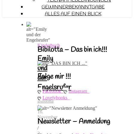
TEILNAHMEBEDINGUNGEN
GEWINNERBEKANNTGABE
ALLES AUF EINEN BLICK
Kinderbuch
Bibilotta – Das bin ich!!!
Emily
und
Folge mir !!!
der
Engelsrufer
ღ 
ღ 
Facebook
Instagram
ღ 
Lovelybooks
Bibilotta
/
16.
November
Newsletter – Anmeldung
2019
/
2