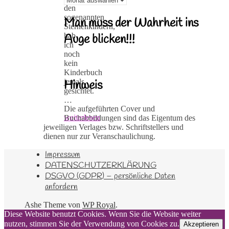
den
sogenannten
Man muss der Wahrheit ins
Sternenkindern,
hab
Auge blicken!!!
ich
noch
kein
Kinderbuch
jemals
Hinweis
gesichtet.
…
Die aufgeführten Cover und
weiterlesen
Buchabbildungen sind das Eigentum des
jeweiligen Verlages bzw. Schriftstellers und
dienen nur zur Veranschaulichung.
Impressum
DATENSCHUTZERKLÄRUNG
DSGVO (GDPR) – persönliche Daten
anfordern
Ashe Theme von
WP Royal
.
Diese Website benutzt Cookies. Wenn Sie die Website weiter
nutzen, stimmen Sie der Verwendung von Cookies zu.
Akzeptieren