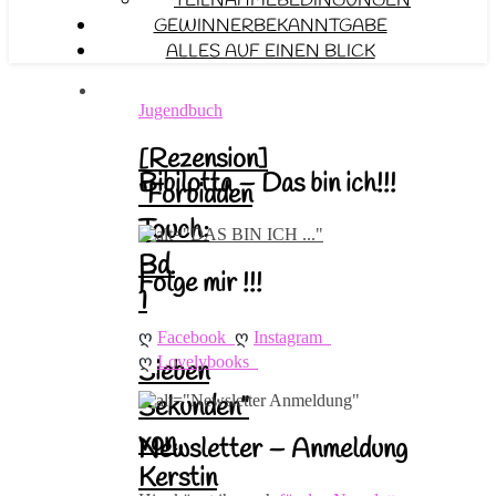
TEILNAHMEBEDINGUNGEN
GEWINNERBEKANNTGABE
ALLES AUF EINEN BLICK
Jugendbuch
[Rezension]
Bibilotta – Das bin ich!!!
“Forbidden
Touch:
Bd.
Folge mir !!!
1
–
ღ 
ღ 
Facebook
Instagram
ღ 
Lovelybooks
Sieben
Sekunden”
von
Newsletter – Anmeldung
Kerstin