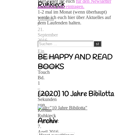
Hier könnt ihr euch
für den Newsletter
Ruhkieck
anmelden und eintragen.
1-2 mal im Monat (wenn überhaupt)
werde ich euch hier über Aktuelles auf
Bibilotta
dem Laufenden halten.
/
21.
September
2016
/
Ein
BE HAPPY AND READ
Kommentar
BOOKS
Forbidden
Touch
Bd.
1
–
[2020] 10 Jahre Bibilotta
Sieben
Sekunden
von
Kerstin
Ruhkieck
Archiv
erschienen:
7.
April.2016
Archiv