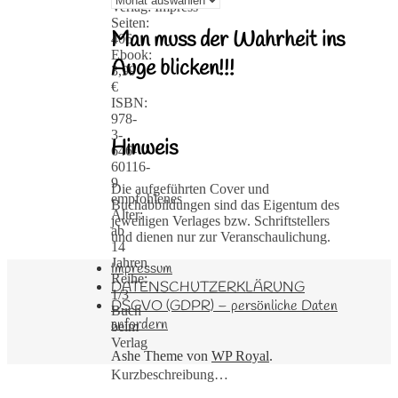
Verlag: Impress
Seiten:
Man muss der Wahrheit ins
406
Ebook:
Auge blicken!!!
3,99
€
ISBN:
978-
3-
Hinweis
646-
60116-
9
Die aufgeführten Cover und
empfohlenes
Buchabbildungen sind das Eigentum des
Alter:
jeweiligen Verlages bzw. Schriftstellers
ab
und dienen nur zur Veranschaulichung.
14
Jahren
Impressum
Reihe:
DATENSCHUTZERKLÄRUNG
1/3
DSGVO (GDPR) – persönliche Daten
Buch
anfordern
beim
Verlag
Ashe Theme von
WP Royal
.
Kurzbeschreibung…