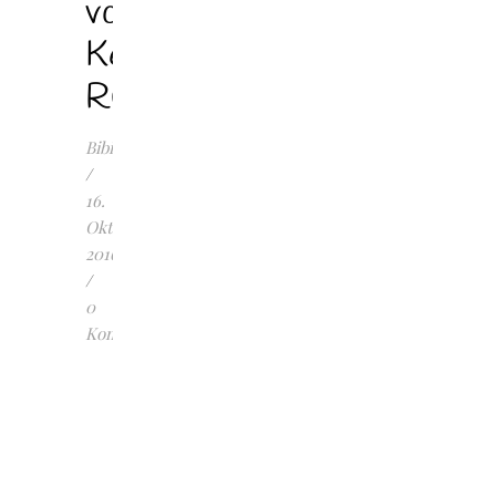
von
Kerstin
Ruhkieck
Bibilotta
/
16.
Oktober
2016
/
0
Kommentare
Forbidden
Touch
Bd.
2
–