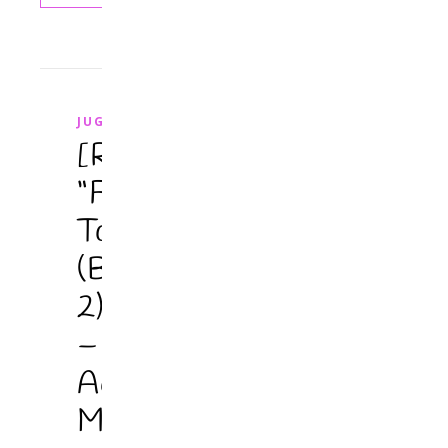
JUGENDBUCH
[Rezension]
“Forbidden
Touch
(Bd.
2)
–
Acht
Momente”