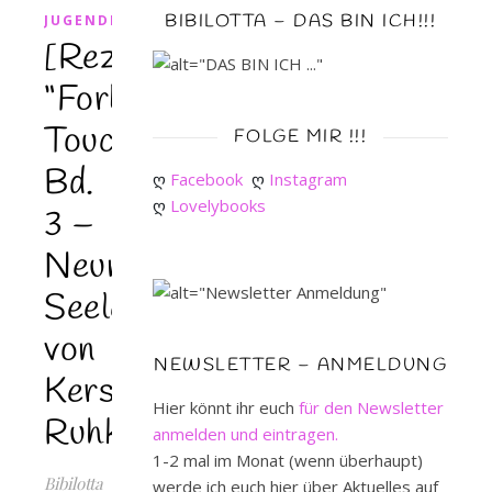
BIBILOTTA – DAS BIN ICH!!!
JUGENDBUCH
[Rezension]
“Forbidden
Touch
FOLGE MIR !!!
Bd.
ღ 
Facebook
ღ 
Instagram
ღ 
Lovelybooks
3 –
Neun
Seelen”
von
NEWSLETTER – ANMELDUNG
Kerstin
Hier könnt ihr euch
für den Newsletter
Ruhkieck
anmelden und eintragen.
1-2 mal im Monat (wenn überhaupt)
Bibilotta
werde ich euch hier über Aktuelles auf