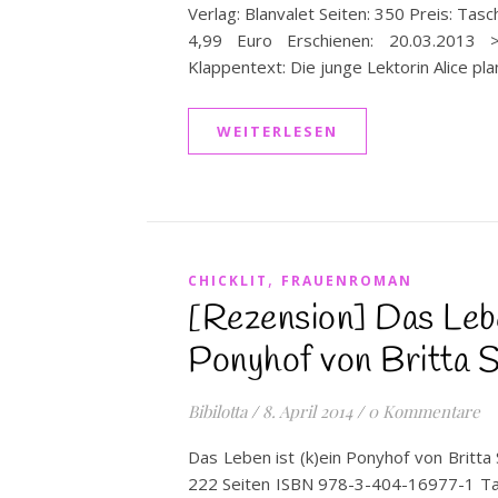
Verlag: Blanvalet Seiten: 350 Preis: Tas
4,99 Euro Erschienen: 20.03.201
Klappentext: Die junge Lektorin Alice pl
WEITERLESEN
,
CHICKLIT
FRAUENROMAN
[Rezension] Das Lebe
Ponyhof von Britta 
Bibilotta
/
8. April 2014
/
0 Kommentare
Das Leben ist (k)ein Ponyhof von Britt
222 Seiten ISBN 978-3-404-16977-1 Ta