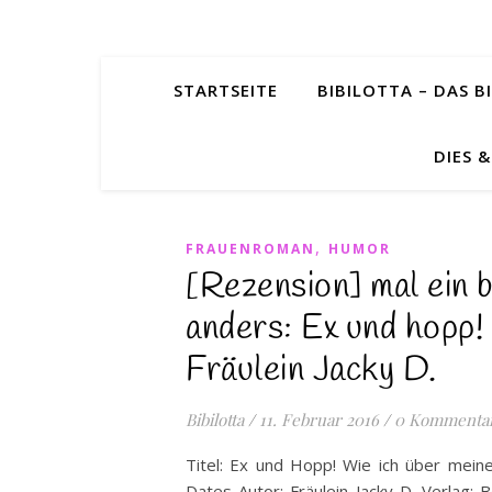
STARTSEITE
BIBILOTTA – DAS BI
DIES 
,
FRAUENROMAN
HUMOR
[Rezension] mal ein 
anders: Ex und hopp!
Fräulein Jacky D.
Bibilotta
/
11. Februar 2016
/
0 Kommenta
Titel: Ex und Hopp! Wie ich über mein
Dates Autor: Fräulein Jacky D. Verlag: