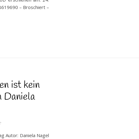
8619690 – Broschiert –
n ist kein
n Daniela
e
ag Autor: Daniela Nagel