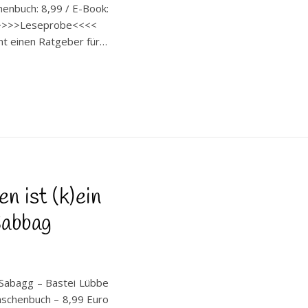
chenbuch: 8,99 / E-Book:
3 >>>>Leseprobe<<<<
ant einen Ratgeber für…
n ist (k)ein
Sabbag
a Sabagg – Bastei Lübbe
schenbuch – 8,99 Euro