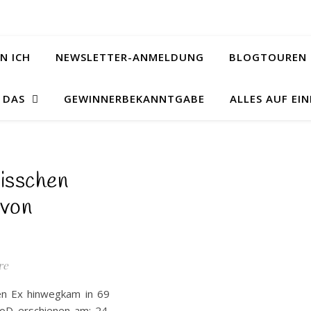
N ICH
NEWSLETTER-ANMELDUNG
BLOGTOUREN 
& DAS
GEWINNERBEKANNTGABE
ALLES AUF EIN
bisschen
 von
re
en Ex hinwegkam in 69
 BoD erschienen am: 24.