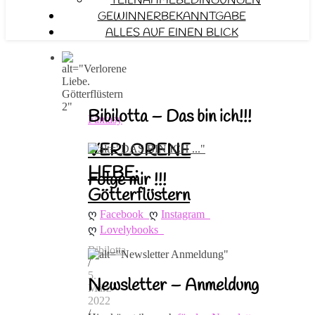
TEILNAHMEBEDINGUNGEN
GEWINNERBEKANNTGABE
ALLES AUF EINEN BLICK
Bibilotta – Das bin ich!!!
Fantasy
VERLORENE
LIEBE:
Folge mir !!!
Götterflüstern
ღ 
ღ 
2
Facebook
Instagram
ღ 
Lovelybooks
Bibilotta
/
5.
Newsletter – Anmeldung
März
2022
/