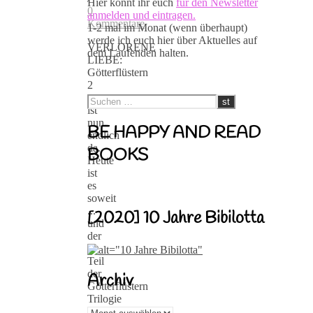
Hier könnt ihr euch
für den Newsletter
0
anmelden und eintragen.
Kommentare
1-2 mal im Monat (wenn überhaupt)
werde ich euch hier über Aktuelles auf
VERLORENE
dem Laufenden halten.
LIEBE:
Götterflüstern
2
-
ist
nun
BE HAPPY AND READ
endlich
da.
BOOKS
Heute
ist
es
soweit
...
[2020] 10 Jahre Bibilotta
und
der
2.
Teil
der
Archiv
Götterflüstern
Trilogie
von
Archiv