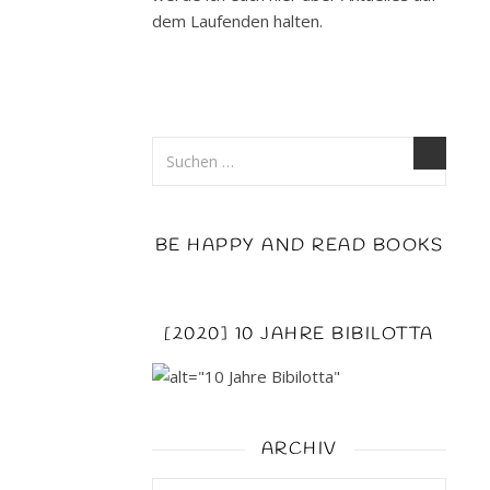
Herzschlagfinale
dem Laufenden halten.
Autor:
Subina
Giuletti
Erschienen:
März
2016
Seiten:
347
BE HAPPY AND READ BOOKS
Seiten
ASIN:
B01D1JLE6U
–
[2020] 10 JAHRE BIBILOTTA
Ebook
–
0,99
€
ARCHIV
Genre:
Roman