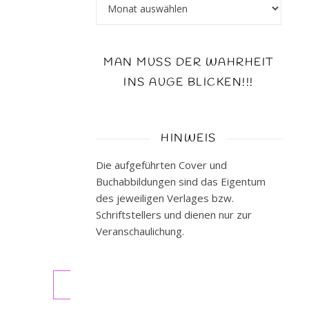
Archiv
Reihe:
2/2
>>Buch<<
MAN MUSS DER WAHRHEIT
Subina
Giueltti
INS AUGE BLICKEN!!!
auf
Facebook
Homepage
HINWEIS
von
Subina
Die aufgeführten Cover und
Giuletti
Buchabbildungen sind das Eigentum
VORSICHT
des jeweiligen Verlages bzw.
!!!
Schriftstellers und dienen nur zur
SPOILERGEFAHR,
Veranschaulichung.
…
WEITERLESEN