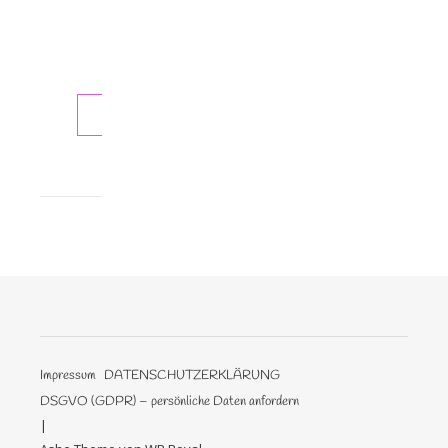
So
hat
es…
WEITERLESEN
Impressum
DATENSCHUTZERKLÄRUNG
DSGVO (GDPR) – persönliche Daten anfordern