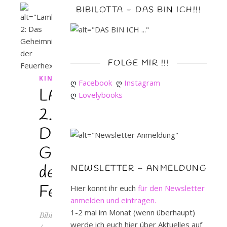
BIBILOTTA – DAS BIN ICH!!!
FOLGE MIR !!!
KINDERBUCH
ღ 
Facebook
ღ 
Instagram
LAMBADU
ღ 
Lovelybooks
2.
Das
Geheimnis
der
NEWSLETTER – ANMELDUNG
Feuerhexen
Hier könnt ihr euch
für den Newsletter
anmelden und eintragen.
1-2 mal im Monat (wenn überhaupt)
Bibilotta
werde ich euch hier über Aktuelles auf