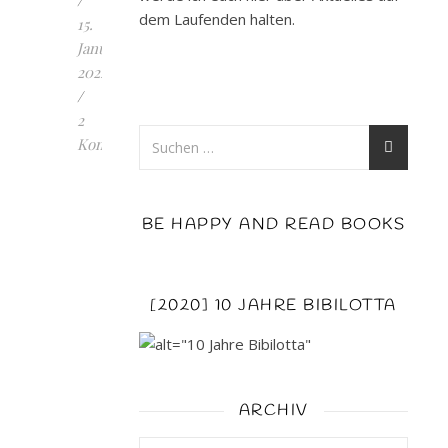
/
dem Laufenden halten.
15.
Januar
2022
/
2
Kommentare
LAMBADU
2.
BE HAPPY AND READ BOOKS
Das
Geheimnis
der
Feuerhexen:
[2020] 10 JAHRE BIBILOTTA
Was
ein
Auftritt
hat
ARCHIV
hier