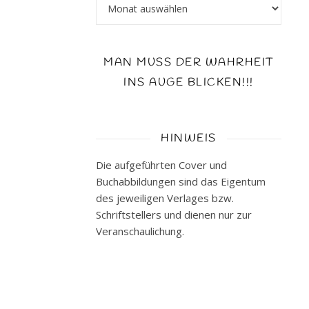
Archiv
LAMBADU
2
an
den
MAN MUSS DER WAHRHEIT
Tag
INS AUGE BLICKEN!!!
gelegt.
War
das
aufregend
HINWEIS
schon
Die aufgeführten Cover und
bevor
Buchabbildungen sind das Eigentum
ich
des jeweiligen Verlages bzw.
das
Schriftstellers und dienen nur zur
Buch
Veranschaulichung.
überhaupt
in
den
Händen
hielt.