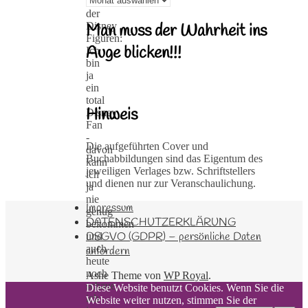
Z
der
Disney
Man muss der Wahrheit ins
Figuren:
Auge blicken!!!
Ich
bin
ja
ein
total
Hinweis
Disney
Fan
-
Die aufgeführten Cover und
davon
Buchabbildungen sind das Eigentum des
kann
jeweiligen Verlages bzw. Schriftstellers
ich
und dienen nur zur Veranschaulichung.
ja
nie
Impressum
genug
DATENSCHUTZERKLÄRUNG
bekommen
DSGVO (GDPR) – persönliche Daten
und
auch
anfordern
heute
noch
Ashe Theme von
WP Royal
.
schaue
Diese Website benutzt Cookies. Wenn Sie die
ich
Website weiter nutzen, stimmen Sie der