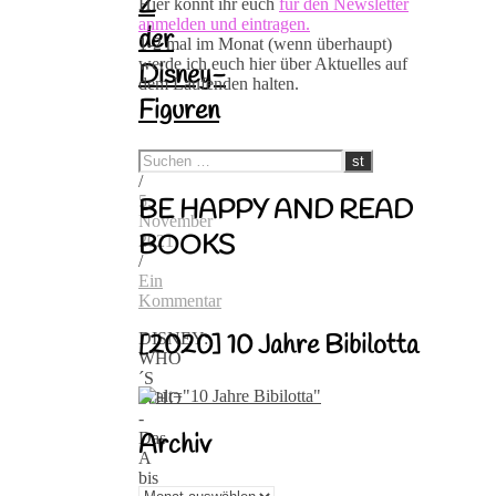
Z
Hier könnt ihr euch
für den Newsletter
anmelden und eintragen.
der
1-2 mal im Monat (wenn überhaupt)
werde ich euch hier über Aktuelles auf
Disney-
dem Laufenden halten.
Figuren
Bibilotta
/
5.
BE HAPPY AND READ
November
BOOKS
2021
/
Ein
Kommentar
DISNEY:
[2020] 10 Jahre Bibilotta
WHO
´S
WHO
-
Das
Archiv
A
bis
Archiv