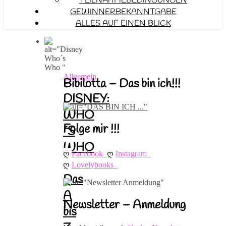
TEILNAHMEBEDINGUNGEN
GEWINNERBEKANNTGABE
ALLES AUF EINEN BLICK
Allgemein
Bibilotta – Das bin ich!!!
DISNEY:
WHO
Folge mir !!!
´S
WHO
ღ 
ღ 
Facebook
Instagram
–
ღ 
Lovelybooks
Das
A
Newsletter – Anmeldung
bis