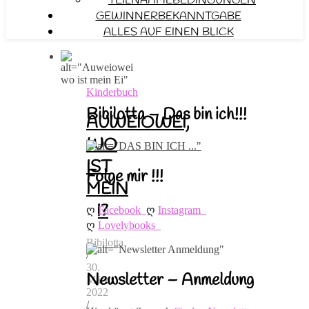
TEILNAHMEBEDINGUNGEN
GEWINNERBEKANNTGABE
ALLES AUF EINEN BLICK
Kinderbuch
Bibilotta – Das bin ich!!!
AUWEIOWEI,
WO
IST
Folge mir !!!
MEIN
EI?
ღ 
ღ 
Facebook
Instagram
ღ 
Lovelybooks
Bibilotta
/
30.
Newsletter – Anmeldung
März
2022
/