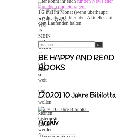
Hier könnt ihr euch
für den Newsletter
0
anmelden und eintragen.
Kommentare
1-2 mal im Monat (wenn überhaupt)
werde ich euch hier über Aktuelles auf
AUWEIOWEI,
dem Laufenden halten.
WO
IST
MEIN
EI?
Ostern
ist
BE HAPPY AND READ
ja
nicht
BOOKS
mehr
so
weit
...
und
[2020] 10 Jahre Bibilotta
da
wollen
die
kleinen
Osternester
Archiv
gefüllt
werden.
So
Archiv