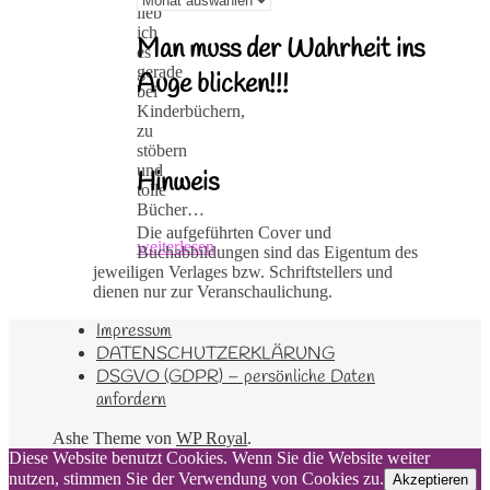
lieb
ich
Man muss der Wahrheit ins
es
gerade
Auge blicken!!!
bei
Kinderbüchern,
zu
stöbern
und
Hinweis
tolle
Bücher…
Die aufgeführten Cover und
weiterlesen
Buchabbildungen sind das Eigentum des
jeweiligen Verlages bzw. Schriftstellers und
dienen nur zur Veranschaulichung.
Impressum
DATENSCHUTZERKLÄRUNG
DSGVO (GDPR) – persönliche Daten
anfordern
Ashe Theme von
WP Royal
.
Diese Website benutzt Cookies. Wenn Sie die Website weiter
nutzen, stimmen Sie der Verwendung von Cookies zu.
Akzeptieren