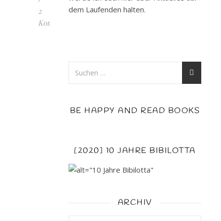
dem Laufenden halten.
2
Kommentare
Oma
zeigt
Flagge
von
Regine
Kölpin
BE HAPPY AND READ BOOKS
erschienen:
3.
August
2015
[2020] 10 JAHRE BIBILOTTA
Verlag:
Knaur
Seiten:
336
ARCHIV
ISBN:
978-