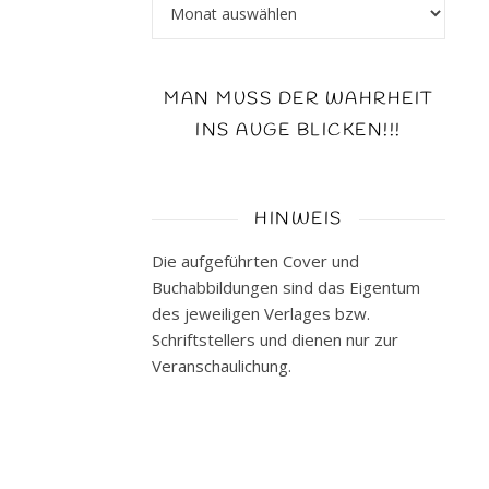
Archiv
3426516829
Taschenbuch:
9,99
MAN MUSS DER WAHRHEIT
€
Genre:
INS AUGE BLICKEN!!!
Roman
Buch
beim
HINWEIS
Verlag
Die aufgeführten Cover und
Kurzbeschreibung
Buchabbildungen sind das Eigentum
Verschwindet
des jeweiligen Verlages bzw.
ein
Schriftstellers und dienen nur zur
Geburtstag,
Veranschaulichung.
wenn
man
fest
genug…