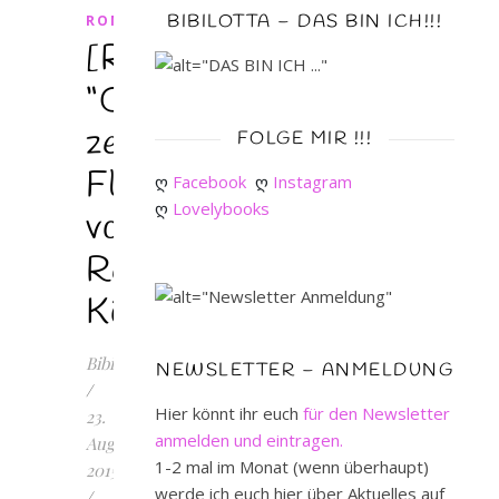
BIBILOTTA – DAS BIN ICH!!!
ROMAN
[Rezension]
“Oma
zeigt
FOLGE MIR !!!
Flagge”
ღ 
Facebook
ღ 
Instagram
ღ 
Lovelybooks
von
Regine
Kölpin
Bibilotta
NEWSLETTER – ANMELDUNG
/
Hier könnt ihr euch
für den Newsletter
23.
anmelden und eintragen.
August
1-2 mal im Monat (wenn überhaupt)
2015
werde ich euch hier über Aktuelles auf
/