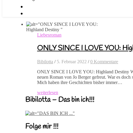
Liebesroman
ONLY SINCE I LOVE YOU: High
Bibilotta
/
5. Februar 2022
/
0 Kommentare
ONLY SINCE I LOVE YOU: Highland Destiny Was
neuen Roman von Jo Berger gefreut. War es doch 
Mich haben ihre Geschichten bisher immer…
weiterlesen
Bibilotta – Das bin ich!!!
Folge mir !!!