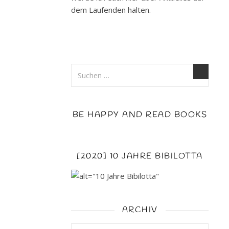
bin
dem Laufenden halten.
ich
durch
Zufall
auf
Instagram
gestoßen.
Neugierig
wie
BE HAPPY AND READ BOOKS
ich
bin
hab
[2020] 10 JAHRE BIBILOTTA
ich
mir
das
gleich
mal
ARCHIV
was