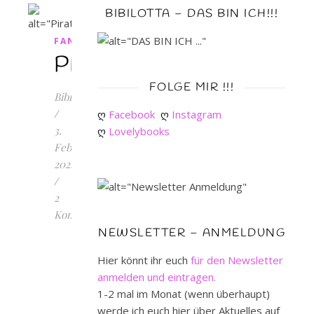
BIBILOTTA – DAS BIN ICH!!!
FANTASY
PIRATENWIND
FOLGE MIR !!!
Bibilotta
/
ღ 
Facebook
ღ 
Instagram
3.
ღ 
Lovelybooks
Februar
2022
/
2
Kommentare
NEWSLETTER – ANMELDUNG
PIRATENWIND
....
Hier könnt ihr euch
für den Newsletter
auf
anmelden und eintragen.
diesen
1-2 mal im Monat (wenn überhaupt)
Buchtitel
werde ich euch hier über Aktuelles auf