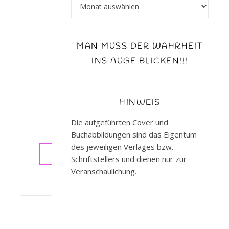
Archiv
näher
angeschaut
...
und
MAN MUSS DER WAHRHEIT
ja
INS AUGE BLICKEN!!!
-
meine
Leseneugier
war
HINWEIS
geweckt.
Die aufgeführten Cover und
…
Buchabbildungen sind das Eigentum
des jeweiligen Verlages bzw.
WEITERLESEN
Schriftstellers und dienen nur zur
Veranschaulichung.