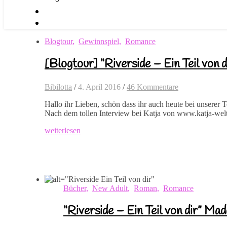
Blogtour
,
Gewinnspiel
,
Romance
[Blogtour] “Riverside – Ein Teil von
Bibilotta
/
4. April 2016
/
46 Kommentare
Hallo ihr Lieben, schön dass ihr auch heute bei unserer
Nach dem tollen Interview bei Katja von www.katja-we
weiterlesen
Bücher
,
New Adult
,
Roman
,
Romance
“Riverside – Ein Teil von dir” Ma