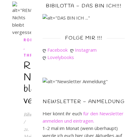
BIBILOTTA – DAS BIN ICH!!!
FOLGE MIR !!!
ROMANCE
,
ღ 
Facebook
ღ 
Instagram
THRILLER
ღ 
Lovelybooks
REMEMBER.
Nichts
bleibt
vergessen
NEWSLETTER – ANMELDUNG
Hier könnt ihr euch
für den Newsletter
Bibilotta
anmelden und eintragen.
/
1-2 mal im Monat (wenn überhaupt)
21.
werde ich euch hier über Aktuelles auf
Mai