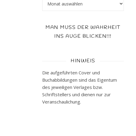
Archiv
Start.
Ich
durfte
MAN MUSS DER WAHRHEIT
sie
seit
INS AUGE BLICKEN!!!
Anfang
des
Jahres
HINWEIS
begleiten
und
Die aufgeführten Cover und
hab
Buchabbildungen sind das Eigentum
das
des jeweiligen Verlages bzw.
Buch
Schriftstellers und dienen nur zur
somit
Veranschaulichung.
schon
vorab
-
in