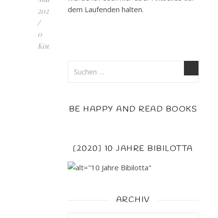
dem Laufenden halten.
2021
/
0
Kommentare
REMEMBER.
Nichts
bleibt
vergessen
BE HAPPY AND READ BOOKS
-
mit
diesem
Debüt
[2020] 10 JAHRE BIBILOTTA
geht
Romy
Terrell
nun
ARCHIV
an
den