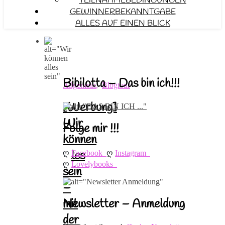
TEILNAHMEBEDINGUNGEN
GEWINNERBEKANNTGABE
ALLES AUF EINEN BLICK
Bibilotta – Das bin ich!!!
Allgemein
,
Blogtour
[Werbung]
Wir
Folge mir !!!
können
ღ 
ღ 
alles
Facebook
Instagram
ღ 
Lovelybooks
sein
–
Newsletter – Anmeldung
mit
der