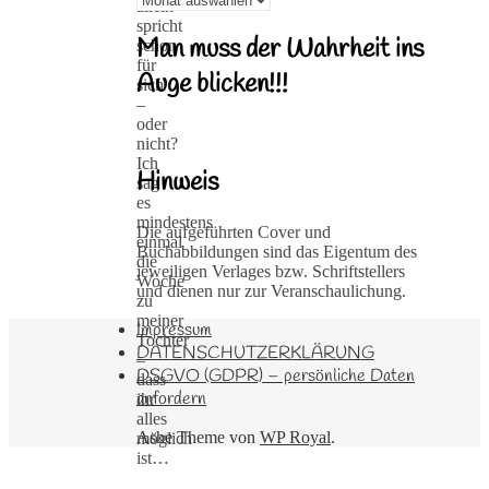
allein
spricht
Man muss der Wahrheit ins
schon
für
Auge blicken!!!
sich
–
oder
nicht?
Ich
Hinweis
sag
es
mindestens
Die aufgeführten Cover und
einmal
Buchabbildungen sind das Eigentum des
die
jeweiligen Verlages bzw. Schriftstellers
Woche
und dienen nur zur Veranschaulichung.
zu
meiner
Impressum
Tochter
DATENSCHUTZERKLÄRUNG
–
DSGVO (GDPR) – persönliche Daten
dass
anfordern
ihr
alles
Ashe Theme von
WP Royal
.
möglich
ist…