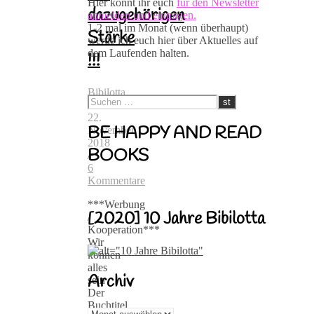
Hier könnt ihr euch
für den Newsletter
dazugehörigen
anmelden und eintragen.
1-2 mal im Monat (wenn überhaupt)
Stärke
werde ich euch hier über Aktuelles auf
dem Laufenden halten.
!!!
Bibilotta
/
22.
BE HAPPY AND READ
November
2018
BOOKS
/
6
Kommentare
***Werbung
[2020] 10 Jahre Bibilotta
/
Kooperation***
Wir
können
alles
Archiv
sein
Der
Buchtitel
Archiv