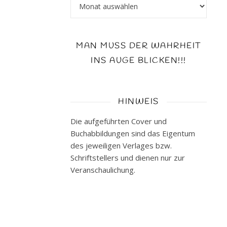
Archiv
das
Cover
in
den
MAN MUSS DER WAHRHEIT
Bann
INS AUGE BLICKEN!!!
gezogen.
Ja
-
HINWEIS
ich
weiß
Die aufgeführten Cover und
-
Buchabbildungen sind das Eigentum
schlimm
des jeweiligen Verlages bzw.
...
Schriftstellers und dienen nur zur
aber
Veranschaulichung.
hey...
dass
da
mehr
drin…