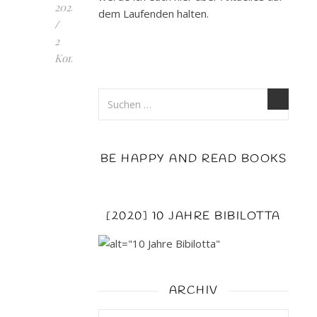
2024
dem Laufenden halten.
/
2
Kommentare
STAYING
WAS
THE
HARDEST
PART:
BE HAPPY AND READ BOOKS
Bei
dem
Buch
[2020] 10 JAHRE BIBILOTTA
hat
mich
auf
den
ARCHIV
ersten
Blick