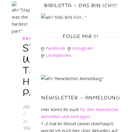
BIBILOTTA – DAS BIN ICH!!!
FOLGE MIR !!!
ROMAN
STAYING
ღ 
Facebook
ღ 
Instagram
ღ 
Lovelybooks
WAS
THE
HARDEST
PART
NEWSLETTER – ANMELDUNG
Bibilotta
Hier könnt ihr euch
für den Newsletter
/
anmelden und eintragen.
21.
1-2 mal im Monat (wenn überhaupt)
März
werde ich euch hier über Aktuelles auf