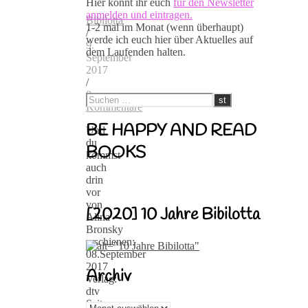
Hier könnt ihr euch
für den Newsletter
anmelden und eintragen.
Bibilotta
1-2 mal im Monat (wenn überhaupt)
/
werde ich euch hier über Aktuelles auf
9.
dem Laufenden halten.
September
2017
/
0
Kommentare
BE HAPPY AND READ
Und
du
BOOKS
kommst
auch
drin
vor
von
[2020] 10 Jahre Bibilotta
Alina
Bronsky
erschienen:
08.September
2017
Archiv
Verlag:
dtv
Seiten:
Archiv