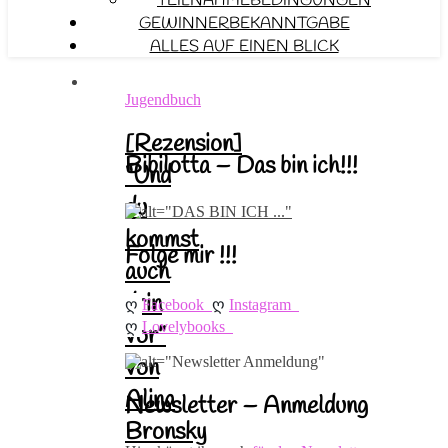
TEILNAHMEBEDINGUNGEN
GEWINNERBEKANNTGABE
ALLES AUF EINEN BLICK
Jugendbuch
[Rezension]
Bibilotta – Das bin ich!!!
“Und
du
kommst
Folge mir !!!
auch
drin
ღ 
ღ 
Facebook
Instagram
ღ 
Lovelybooks
vor”
von
Alina
Newsletter – Anmeldung
Bronsky