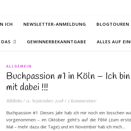
N ICH
NEWSLETTER-ANMELDUNG
BLOGTOUREN 
& DAS
GEWINNERBEKANNTGABE
ALLES AUF EIN
ALLGEMEIN
Buchpassion #1 in Köln – Ich bin
mit dabei !!!
Bibilotta
/
11. September 2018
/
2 Kommentare
Buchpassion #1 Dieses Jahr hab ich mir noch ein bisschen w
vorgenommen – im Oktober geht’s auf die FBM (zum erst
Mal – mehr dazu die Tage) und im November hab ich mich…