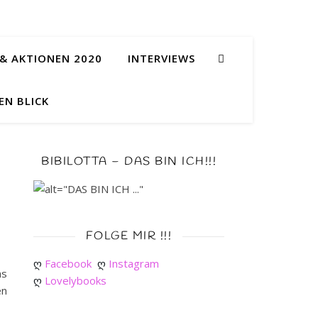
& AKTIONEN 2020
INTERVIEWS
EN BLICK
BIBILOTTA – DAS BIN ICH!!!
FOLGE MIR !!!
ღ 
Facebook
ღ 
Instagram
as
ღ 
Lovelybooks
en