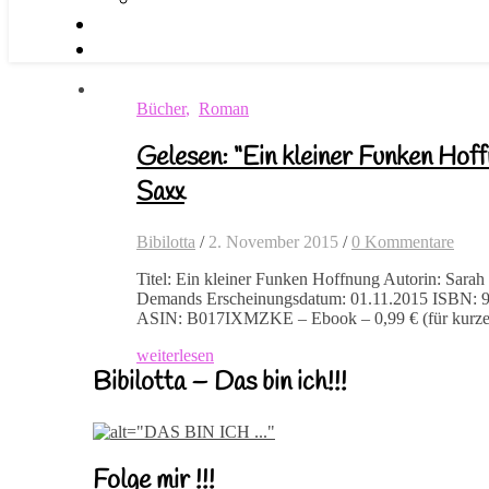
Bücher
,
Roman
Gelesen: “Ein kleiner Funken Hof
Saxx
Bibilotta
/
2. November 2015
/
0 Kommentare
Titel: Ein kleiner Funken Hoffnung Autorin: Sara
Demands Erscheinungsdatum: 01.11.2015 ISBN: 
ASIN: B017IXMZKE – Ebook – 0,99 € (für kurze 
weiterlesen
Bibilotta – Das bin ich!!!
Folge mir !!!