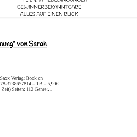
TEILNAHMEBEDINGUNGEN
GEWINNERBEKANNTGABE
ALLES AUF EINEN BLICK
fnung” von Sarah
h Saxx Verlag: Book on
978-3738657814 – TB – 5,99€
Zeit) Seiten: 112 Genre:…