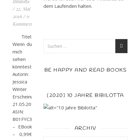
Bibilotta
dem Laufenden halten.
/
22. Mai
2016
/
0
Kommentare
Titel:
Wenn du
mich
sehen
könntest
BE HAPPY AND READ BOOKS
Autorin:
Jessica
Winter
[2020] 10 JAHRE BIBILOTTA
Erscheinungsdatum:
21.05.2016
ASIN:
B01FYC3X66
– EBook
ARCHIV
– 0,99€