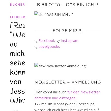
BIBILOTTA – DAS BIN ICH!!!
BÜCHER
,
LIEBESROMAN
[Rezension]
FOLGE MIR !!!
“Wenn
ღ 
Facebook
ღ 
Instagram
du
ღ 
Lovelybooks
mich
sehen
könntest”
von
NEWSLETTER – ANMELDUNG
Jessica
Hier könnt ihr euch
für den Newsletter
anmelden und eintragen.
Winter
1-2 mal im Monat (wenn überhaupt)
werde ich euch hier über Aktuelles auf