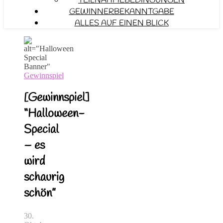
TEILNAHMEBEDINGUNGEN
GEWINNERBEKANNTGABE
ALLES AUF EINEN BLICK
Gewinnspiel
[Gewinnspiel]
“Halloween-
Special
– es
wird
schaurig
schön”
30.