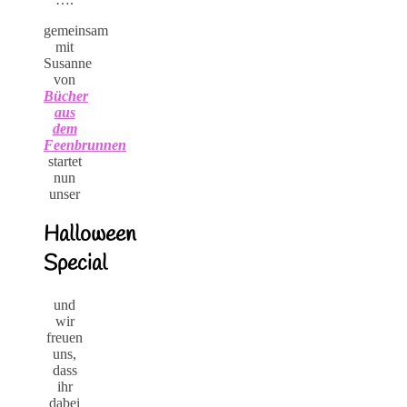
gemeinsam
mit
Susanne
von
Bücher
aus
dem
Feenbrunnen
startet
nun
unser
Halloween
Special
und
wir
freuen
uns,
dass
ihr
dabei