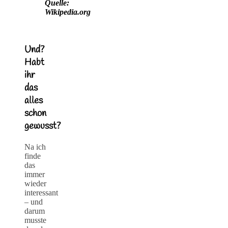
Quelle:
Wikipedia.org
Und?
Habt
ihr
das
alles
schon
gewusst?
Na ich
finde
das
immer
wieder
interessant
– und
darum
musste