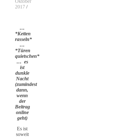
Oktober
2017
/
…
*Ketten
rasseln*
…
*Türen
quietschen*
… es
ist
dunkle
Nacht
(zumindest
dann,
wenn
der
Beitrag
online
geht)
Es ist
soweit
….