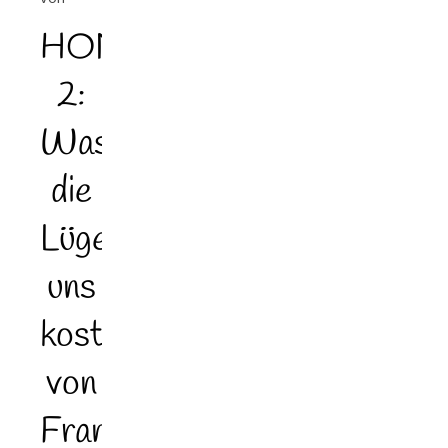
HONESTY
2:
Was
die
Lüge
uns
kostet
von
Franzi