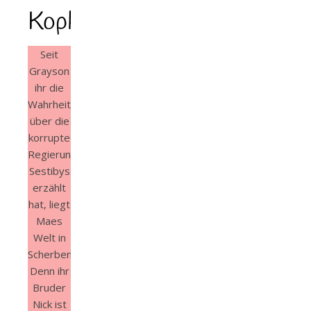
Kopka
Seit
Grayson
ihr die
Wahrheit
über die
korrupte
Regierung
Sestibys
erzählt
hat, liegt
Maes
Welt in
Scherben.
Denn ihr
Bruder
Nick ist