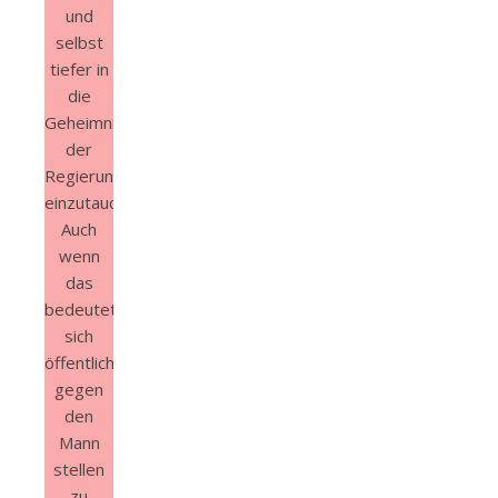
und
selbst
tiefer in
die
Geheimnisse
der
Regierung
einzutauchen.
Auch
wenn
das
bedeutet,
sich
öffentlich
gegen
den
Mann
stellen
zu