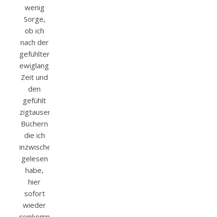
wenig
Sorge,
ob ich
nach der
gefühlten
ewiglangen
Zeit und
den
gefühlt
zigtausend
Büchern
die ich
inzwischen
gelesen
habe,
hier
sofort
wieder
reinkomme…