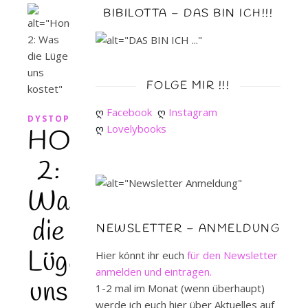
BIBILOTTA – DAS BIN ICH!!!
FOLGE MIR !!!
ღ 
Facebook
ღ 
Instagram
DYSTOPIE
ღ 
Lovelybooks
HONESTY
2:
Was
die
NEWSLETTER – ANMELDUNG
Lüge
Hier könnt ihr euch
für den Newsletter
anmelden und eintragen.
uns
1-2 mal im Monat (wenn überhaupt)
werde ich euch hier über Aktuelles auf