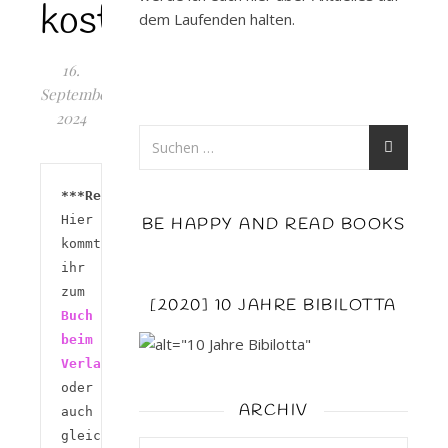
kostet
dem Laufenden halten.
16.
September
2024
***Rezension***
Hier 
BE HAPPY AND READ BOOKS
kommt 
ihr 
zum 
[2020] 10 JAHRE BIBILOTTA
Buch 
beim 
Verlag
oder 
ARCHIV
auch 
gleich 