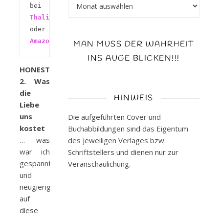
Archiv
bei 
Thalia 
oder 
Amazon
MAN MUSS DER WAHRHEIT
INS AUGE BLICKEN!!!
HONESTY
2. Was
die
HINWEIS
Liebe
uns
Die aufgeführten Cover und
kostet
Buchabbildungen sind das Eigentum
… was
des jeweiligen Verlages bzw.
war ich
Schriftstellers und dienen nur zur
gespannt
Veranschaulichung.
und
neugierig
auf
diese