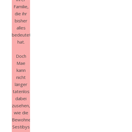
Familie,
die ihr
bisher
alles
bedeutet
hat.
Doch
Mae
kann
nicht
länger
tatenlos
dabei
zusehen,
wie die
Bewohnenden
Sestibys