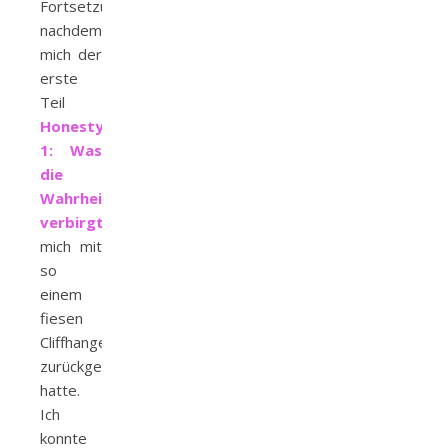
Fortsetzung,
nachdem
mich der
erste
Teil
Honesty
1: Was
die
Wahrheit
verbirgt
mich mit
so
einem
fiesen
Cliffhanger
zurückgelassen
hatte.
Ich
konnte