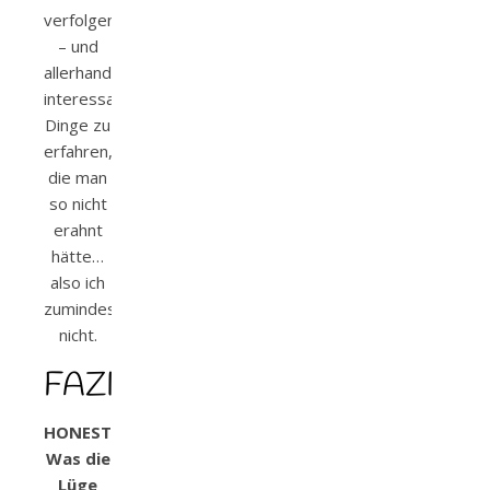
verfolgen
– und
allerhand
interessante
Dinge zu
erfahren,
die man
so nicht
erahnt
hätte…
also ich
zumindest
nicht.
FAZIT
HONESTY:
Was die
Lüge