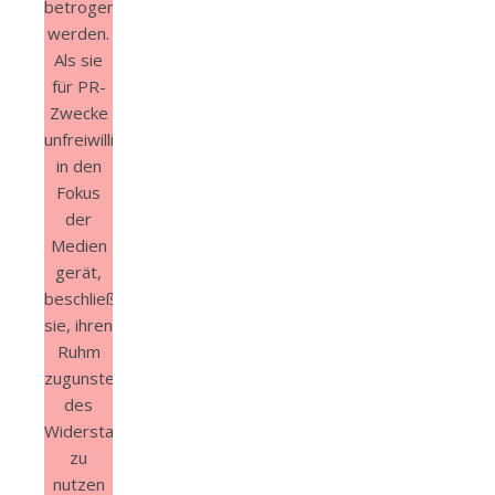
betrogen
werden.
Als sie
für PR-
Zwecke
unfreiwillig
in den
Fokus
der
Medien
gerät,
beschließt
sie, ihren
Ruhm
zugunsten
des
Widerstands
zu
nutzen