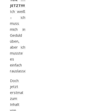
JETZT!!!!
Ich weiß
– ich
muss
mich in
Geduld
üben,
aber ich
musste
es
einfach
rauslassen.
Doch
jetzt
erstmal
zum
Inhalt
von