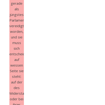
gerade
als
jüngstes
Parlamentsmitglied
vereidigt
worden,
und sie
muss
sich
entscheiden,
auf
wessen
Seite sie
steht:
auf der
des
Widerstands
oder bei
ihrer