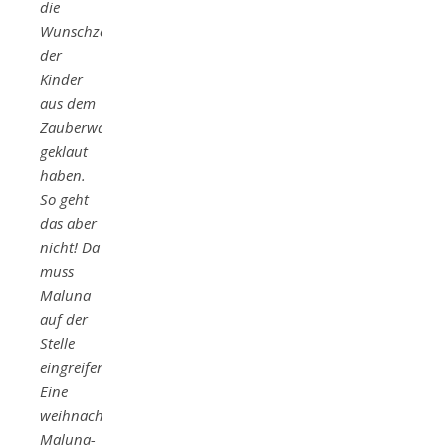
die
Wunschzettel
der
Kinder
aus dem
Zauberwald
geklaut
haben.
So geht
das aber
nicht! Da
muss
Maluna
auf der
Stelle
eingreifen!
Eine
weihnachtliche
Maluna-