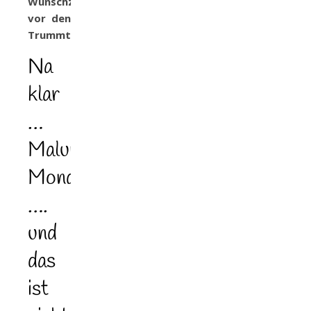
Wunschzettel
vor den
Trummtrapsen?
Na
klar
…
Maluna
Mondschein
….
und
das
ist