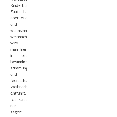
Kinderbuch.
Zauberhaft,
abenteuerlich
und
wahnsinnig
weihnachtlich
wird
man hier
in ein
besinnliches,
stimmungsvolles
und
feenhaftes
Weihnachtsabenteuer
entführt.
Ich kann
nur
sagen: