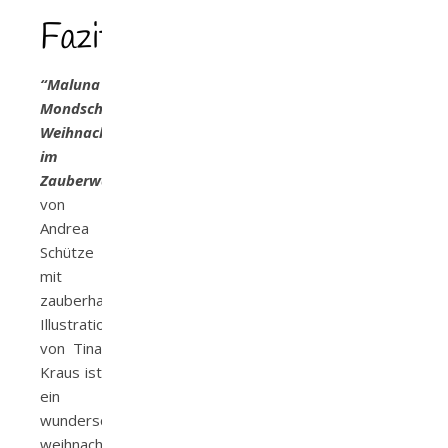
Fazit
“Maluna
Mondschein.
Weihnachtswirbel
im
Zauberwald”
von
Andrea
Schütze
mit
zauberhaften
Illustrationen
von Tina
Kraus ist
ein
wunderschönes,
weihnachtliches