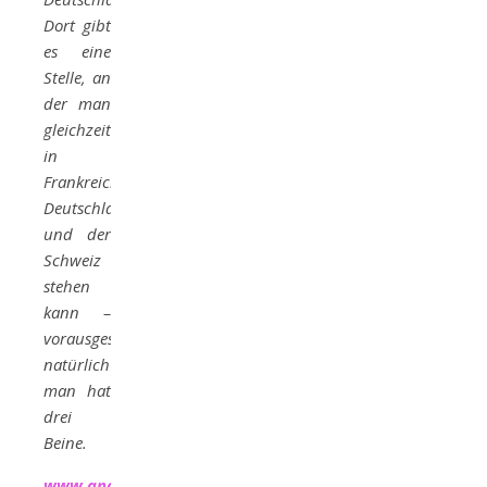
Dort gibt
es eine
Stelle, an
der man
gleichzeitig
in
Frankreich,
Deutschland
und der
Schweiz
stehen
kann –
vorausgesetzt
natürlich
man hat
drei
Beine.
www.andrea-