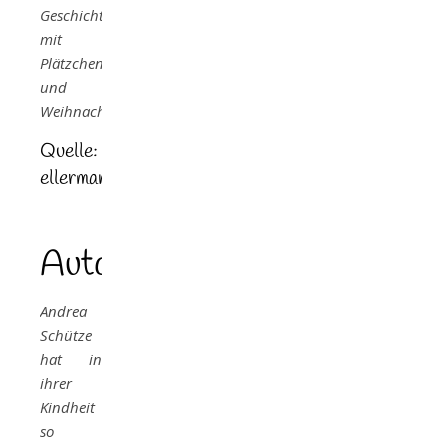
Geschichte
mit
Plätzchenrezepten
und
Weihnachtslied.
Quelle:
ellermann.de
Autor
Andrea
Schütze
hat in
ihrer
Kindheit
so