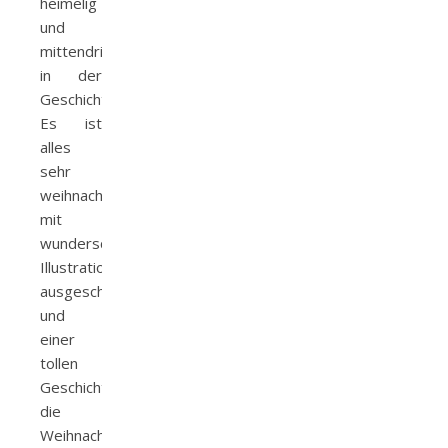
heimelig
und
mittendrin
in der
Geschichte.
Es ist
alles
sehr
weihnachtlich,
mit
wunderschönen
Illustrationen
ausgeschmückt
und
einer
tollen
Geschichte,
die
Weihnachten