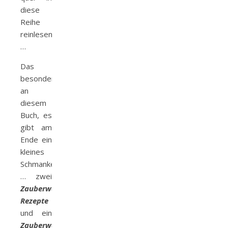
diese
Reihe
reinlesen
…
Das
besondere
an
diesem
Buch, es
gibt am
Ende ein
kleines
Schmankerl
… zwei
Zauberwald-
Rezepte
und ein
Zauberwald-