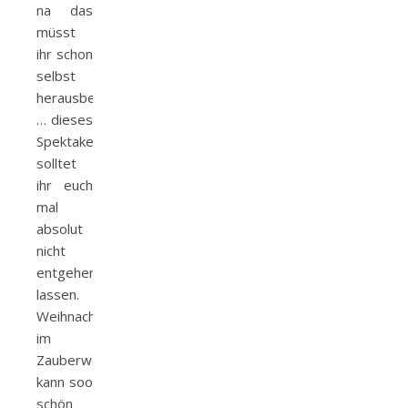
na das
müsst
ihr schon
selbst
herausbekommen
… dieses
Spektakel
solltet
ihr euch
mal
absolut
nicht
entgehen
lassen.
Weihnachten
im
Zauberwald
kann soo
schön