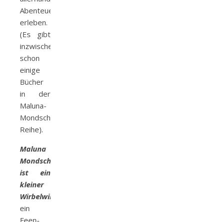
Abenteuer
erleben.
(Es gibt
inzwischen
schon
einige
Bücher
in der
Maluna-
Mondschein-
Reihe).
Maluna
Mondschein
ist ein
kleiner
Wirbelwind.
..
ein
Feen-