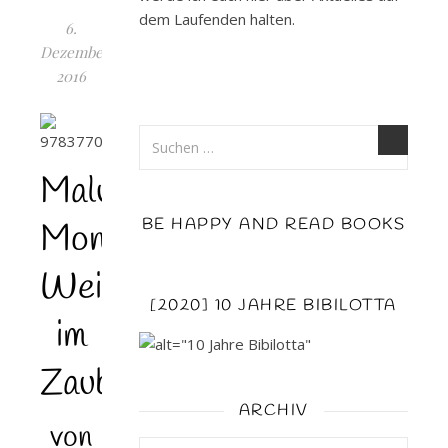
dem Laufenden halten.
6.
Dezember
2016
Maluna
BE HAPPY AND READ BOOKS
Mondschein
Weihnachtswirbel
[2020] 10 JAHRE BIBILOTTA
im
Zauberwald
ARCHIV
von