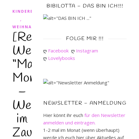
BIBILOTTA – DAS BIN ICH!!!
KINDERBUCH
,
WEIHNACHTEN
[Rezension]
FOLGE MIR !!!
Weihnachtstipp!!!
ღ 
Facebook
ღ 
Instagram
ღ 
Lovelybooks
“Maluna
Mondschein
–
Weihnachtswirbel
NEWSLETTER – ANMELDUNG
im
Hier könnt ihr euch
für den Newsletter
anmelden und eintragen.
Zauberwald”
1-2 mal im Monat (wenn überhaupt)
werde ich euch hier über Aktuelles auf