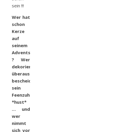
sein !!!
Wer hat
schon
Kerze
auf
seinem
Adventskranz
? Wer
dekoriert
überaus
bescheiden
sein
Feenzuhause?
*hust*
… und
wer
nimmt
sich vor