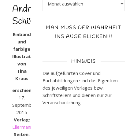
Archiv
Andrea
Schütze
MAN MUSS DER WAHRHEIT
Einband
INS AUGE BLICKEN!!!
und
farbige
Illustrationen
HINWEIS
von
Tina
Die aufgeführten Cover und
Kraus
Buchabbildungen sind das Eigentum
des jeweiligen Verlages bzw.
erschienen:
Schriftstellers und dienen nur zur
17.
Veranschaulichung.
September
2015
Verlag:
Ellermann
Seiten: