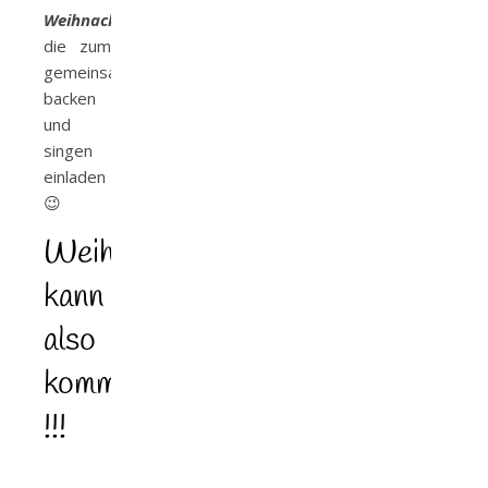
Weihnachtslied
die zum
gemeinsamen
backen
und
singen
einladen
😉
Weihnachten
kann
also
kommen
!!!