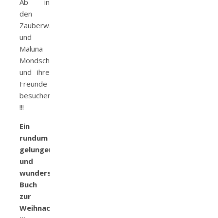
Ab in
den
Zauberwald
und
Maluna
Mondschein
und ihre
Freunde
besuchen
!!!
Ein
rundum
gelungenes
und
wunderschönes
Buch
zur
Weihnachtszeit