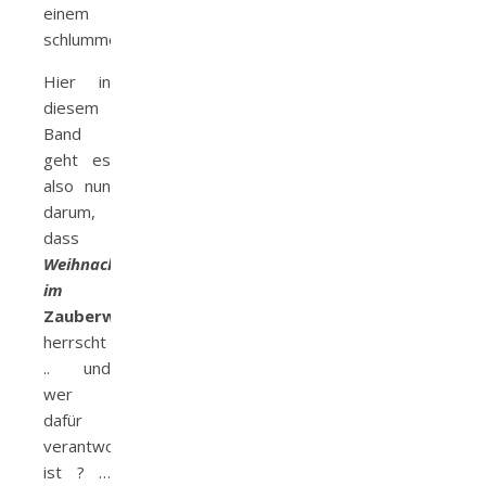
einem
schlummert.
Hier in
diesem
Band
geht es
also nun
darum,
dass
Weihnachtswirbel
im
Zauberwald
herrscht
.. und
wer
dafür
verantwortlich
ist ? …