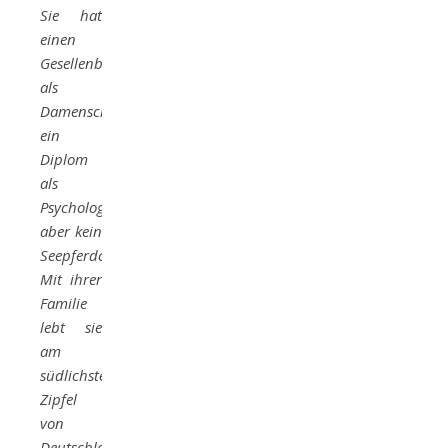
Sie hat
einen
Gesellenbrief
als
Damenschneiderin,
ein
Diplom
als
Psychologin
aber kein
Seepferdchenabzeichen.
Mit ihrer
Familie
lebt sie
am
südlichsten
Zipfel
von
Deutschland.