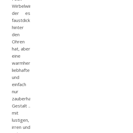
Wirbelwind,
der es
faustdick
hinter
den
Ohren
hat, aber
eine
warmherzige,
liebhafte
und
einfach
nur
zauberhafte
Gestalt ..
mit
lustigen,
irren und