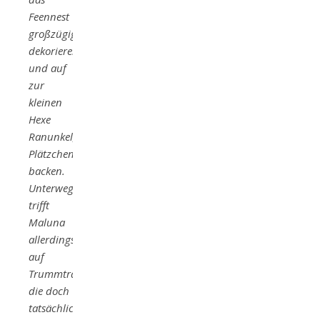
Feennest
großzügig
dekorieren
und auf
zur
kleinen
Hexe
Ranunkel,
Plätzchen
backen.
Unterwegs
trifft
Maluna
allerdings
auf
Trummtrapse,
die doch
tatsächlich