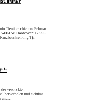
ist immer
in Tienti erschienen: Februar
915-0047-8 Hardcover: 12,99 €
 Kurzbeschreibung Tja,
r 4
 der versteckten
al hervorholen und sichtbar
en und…