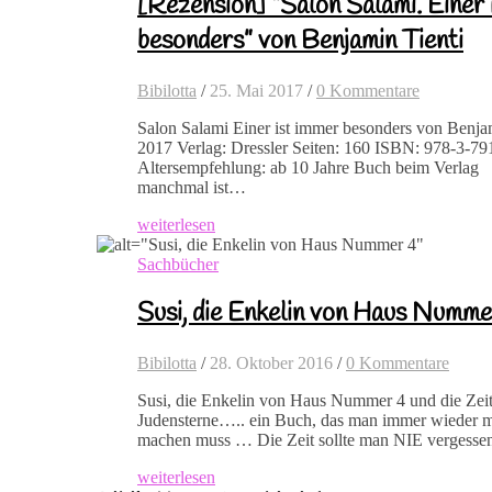
[Rezension] “Salon Salami. Einer 
besonders” von Benjamin Tienti
Bibilotta
/
25. Mai 2017
/
0 Kommentare
Salon Salami Einer ist immer besonders von Benjam
2017 Verlag: Dressler Seiten: 160 ISBN: 978-3-7
Altersempfehlung: ab 10 Jahre Buch beim Verlag
manchmal ist…
weiterlesen
Sachbücher
Susi, die Enkelin von Haus Numme
Bibilotta
/
28. Oktober 2016
/
0 Kommentare
Susi, die Enkelin von Haus Nummer 4 und die Zeit
Judensterne….. ein Buch, das man immer wieder m
machen muss … Die Zeit sollte man NIE vergess
weiterlesen