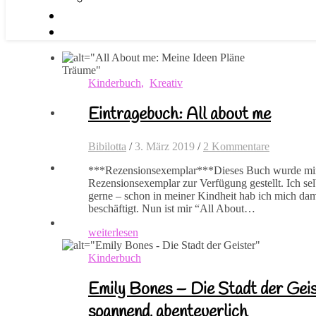
Kinderbuch
,
Kreativ
Eintragebuch: All about me
Bibilotta
/
3. März 2019
/
2 Kommentare
***Rezensionsexemplar***Dieses Buch wurde mir 
Rezensionsexemplar zur Verfügung gestellt. Ich se
gerne – schon in meiner Kindheit hab ich mich da
beschäftigt. Nun ist mir “All About…
weiterlesen
Kinderbuch
Emily Bones – Die Stadt der Geist
spannend, abenteuerlich