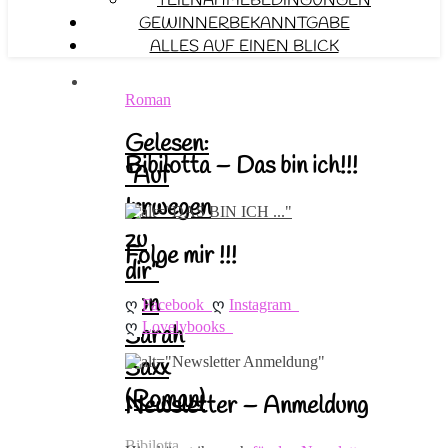
TEILNAHMEBEDINGUNGEN
GEWINNERBEKANNTGABE
ALLES AUF EINEN BLICK
Roman
Gelesen:
Bibilotta – Das bin ich!!!
“Auf
Irrwegen
zu
Folge mir !!!
dir”
von
ღ 
ღ 
Facebook
Instagram
ღ 
Lovelybooks
Sarah
Saxx
(Roman)
Newsletter – Anmeldung
Bibilotta