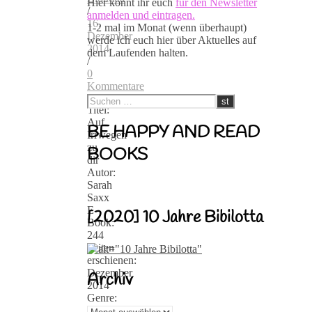
Hier könnt ihr euch
für den Newsletter
/
anmelden und eintragen.
16.
1-2 mal im Monat (wenn überhaupt)
Dezember
werde ich euch hier über Aktuelles auf
2014
dem Laufenden halten.
/
0
Kommentare
Titel:
Auf
BE HAPPY AND READ
Irrwegen
zu
BOOKS
dir
Autor:
Sarah
Saxx
E-
[2020] 10 Jahre Bibilotta
Book:
244
Seiten
erschienen:
Dezember
Archiv
2014
Genre:
Roman
Archiv