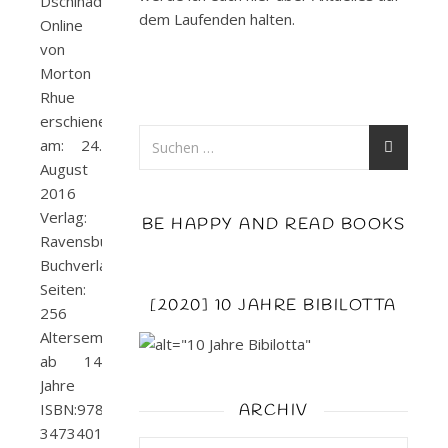
Dschihad
dem Laufenden halten.
Online
von
Morton
Rhue
erschienen
am: 24.
August
2016
Verlag:
BE HAPPY AND READ BOOKS
Ravensburger
Buchverlag
Seiten:
[2020] 10 JAHRE BIBILOTTA
256
Altersempfehlung:
ab 14
Jahre
ISBN:978-
ARCHIV
3473401185