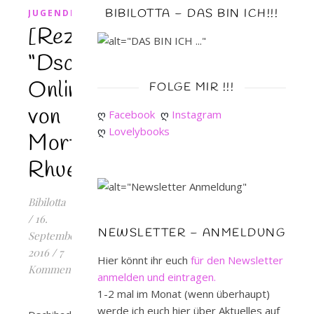
BIBILOTTA – DAS BIN ICH!!!
JUGENDBUCH
[Rezension]
“Dschihad
Online”
FOLGE MIR !!!
von
ღ 
Facebook
ღ 
Instagram
ღ 
Lovelybooks
Morton
Rhue
Bibilotta
/
16.
NEWSLETTER – ANMELDUNG
September
2016
/
7
Hier könnt ihr euch
für den Newsletter
Kommentare
anmelden und eintragen.
1-2 mal im Monat (wenn überhaupt)
werde ich euch hier über Aktuelles auf