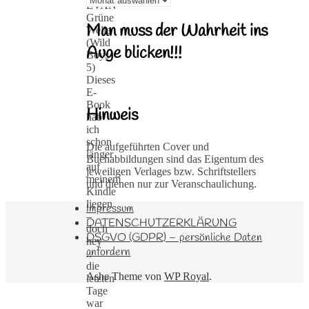
EVAN
Grüne
Man muss der Wahrheit ins
Welle
(Wild
Auge blicken!!!
Boys
5)
Dieses
E-
Book
Hinweis
hab
ich
schon
Die aufgeführten Cover und
länger
Buchabbildungen sind das Eigentum des
auf
jeweiligen Verlages bzw. Schriftstellers
meinem
und dienen nur zur Veranschaulichung.
Kindle
liegen
Impressum
–
DATENSCHUTZERKLÄRUNG
doch
DSGVO (GDPR) – persönliche Daten
hey
anfordern
..
die
Ashe Theme von
WP Royal
.
letzten
Tage
war