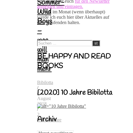
Sommer-
Hier könnt ihr euch
für den Newsletter
anmelden und eintragen.
Wild
1-2 mal im Monat (wenn überhaupt)
werde ich euch hier über Aktuelles auf
Boys
dem Laufenden halten.
–
was
will
BE HAPPY AND READ
man
BOOKS
mehr
Bibilotta
/
[2020] 10 Jahre Bibilotta
4.
August
2018
/
2
Archiv
Kommentare
Archiv