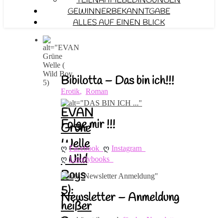
TEILNAHMEBEDINGUNGEN
GEWINNERBEKANNTGABE
ALLES AUF EINEN BLICK
Bibilotta – Das bin ich!!!
Erotik
,
Roman
EVAN
Folge mir !!!
Grüne
Welle
ღ 
ღ 
Facebook
Instagram
(Wild
ღ 
Lovelybooks
Boys
5):
Newsletter – Anmeldung
heißer