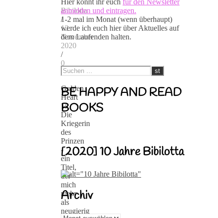
Hier könnt ihr euch
für den Newsletter
anmelden und eintragen.
Bibilotta
1-2 mal im Monat (wenn überhaupt)
/
werde ich euch hier über Aktuelles auf
12.
dem Laufenden halten.
November
2020
/
0
Kommentare
Golden
BE HAPPY AND READ
Heart
BOOKS
1:
Die
Kriegerin
des
Prinzen
[2020] 10 Jahre Bibilotta
-
ein
Titel,
der
mich
Archiv
mehr
als
neugierig
Archiv