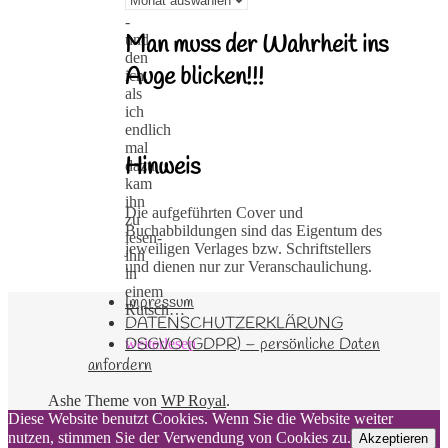
machte
-
Man muss der Wahrheit ins
und
den
Auge blicken!!!
ich,
als
ich
endlich
mal
Hinweis
dazu
kam
ihn
Die aufgeführten Cover und
zu
Buchabbildungen sind das Eigentum des
lesen-
jeweiligen Verlages bzw. Schriftstellers
ihn
und dienen nur zur Veranschaulichung.
in
einem
Impressum
Rutsch…
DATENSCHUTZERKLÄRUNG
DSGVO (GDPR) – persönliche Daten
weiterlesen
anfordern
Ashe Theme von
WP Royal
.
Diese Website benutzt Cookies. Wenn Sie die Website weiter
nutzen, stimmen Sie der Verwendung von Cookies zu.
Akzeptieren