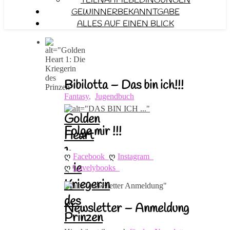
TEILNAHMEBEDINGUNGEN
GEWINNERBEKANNTGABE
ALLES AUF EINEN BLICK
Bibilotta – Das bin ich!!!
Fantasy
,
Jugendbuch
Golden
Folge mir !!!
Heart
1:
ღ 
ღ 
Facebook
Instagram
Die
ღ 
Lovelybooks
Kriegerin
des
Newsletter – Anmeldung
Prinzen