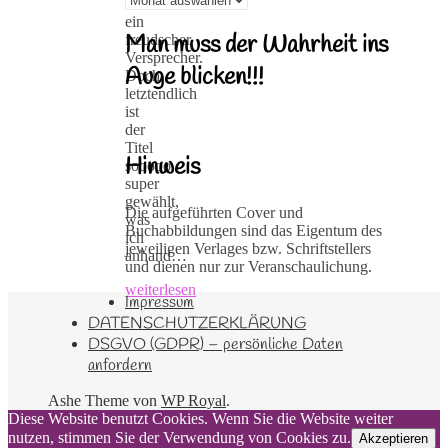
wie
ein
Man muss der Wahrheit ins
freudscher
Versprecher.
Auge blicken!!!
Doch
letztendlich
ist
der
Titel
Hinweis
sooooo
super
gewählt,
Die aufgeführten Cover und
was
Buchabbildungen sind das Eigentum des
ich
jeweiligen Verlages bzw. Schriftstellers
anhand…
und dienen nur zur Veranschaulichung.
weiterlesen
Impressum
DATENSCHUTZERKLÄRUNG
DSGVO (GDPR) – persönliche Daten
anfordern
Ashe Theme von
WP Royal
.
Diese Website benutzt Cookies. Wenn Sie die Website weiter
nutzen, stimmen Sie der Verwendung von Cookies zu.
Akzeptieren