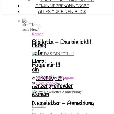
TEILNAHMEBEDINGUNGEN
GEWINNERBEKANNTGABE
ALLES AUF EINEN BLICK
Roman
Bibilotta – Das bin ich!!!
Honig
aufs
Herz:
Folge mir !!!
ein
zuckersüßer,
ღ 
ღ 
Facebook
Instagram
ღ 
Lovelybooks
herzergreifender
Roman
Newsletter – Anmeldung
Bibilotta
/