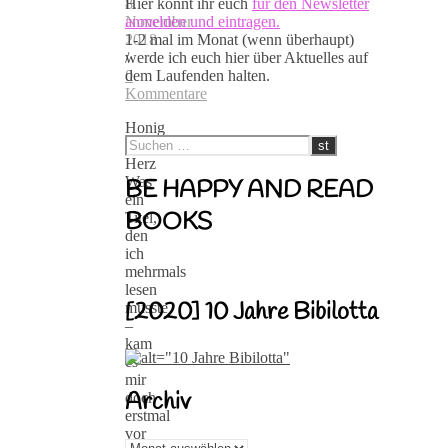
Hier könnt ihr euch
für den Newsletter
8.
anmelden und eintragen.
November
1-2 mal im Monat (wenn überhaupt)
2018
werde ich euch hier über Aktuelles auf
/
dem Laufenden halten.
0
Kommentare
Honig
aufs
Herz
Was
BE HAPPY AND READ
ein
BOOKS
Titel,
den
ich
mehrmals
lesen
[2020] 10 Jahre Bibilotta
musste
–
kam
es
mir
Archiv
doch
erstmal
vor
Archiv