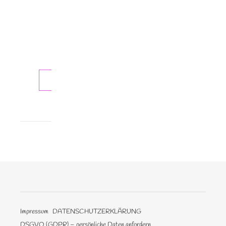
steht
auf
der
36.
…
WEITERLESEN
Impressum
DATENSCHUTZERKLÄRUNG
DSGVO (GDPR) – persönliche Daten anfordern