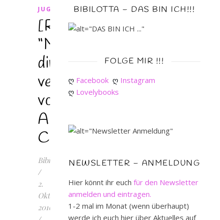
BIBILOTTA – DAS BIN ICH!!!
JUGENDBUCH
[Rezension]
“Mit
dir
FOLGE MIR !!!
verloren”
ღ 
Facebook
ღ 
Instagram
ღ 
Lovelybooks
von
Alexandra
Carol
Bibilotta
NEWSLETTER – ANMELDUNG
/
Hier könnt ihr euch
für den Newsletter
2.
anmelden und eintragen.
Oktober
1-2 mal im Monat (wenn überhaupt)
2016
werde ich euch hier über Aktuelles auf
/