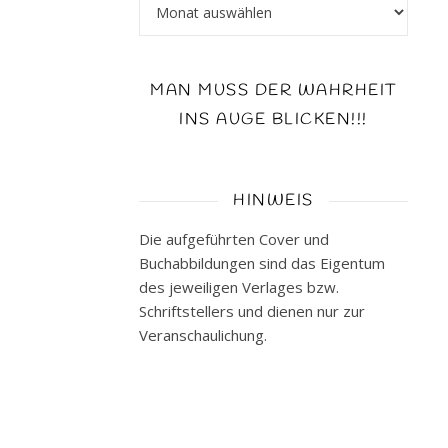
Archiv
ISBN:
978-
3-
MAN MUSS DER WAHRHEIT
646-
60277-
INS AUGE BLICKEN!!!
7
empfohlenes
Alter:
HINWEIS
ab
14
Die aufgeführten Cover und
Jahren
Buchabbildungen sind das Eigentum
Buch
des jeweiligen Verlages bzw.
beim
Schriftstellers und dienen nur zur
Verlag
Veranschaulichung.
Kurzbeschreibung
**Das
Liebespaar