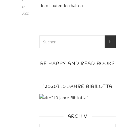
dem Laufenden halten.
0
Kommentare
Mit
dir
verloren
von
Alexandra
Carol
BE HAPPY AND READ BOOKS
erschienen:
7.
Juli
2016
[2020] 10 JAHRE BIBILOTTA
Verlag: Impress
Seiten:
338
Ebook:
ARCHIV
3,99
€