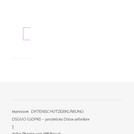
des
Jahrhunderts:
Angel…
WEITERLESEN
Impressum
DATENSCHUTZERKLÄRUNG
DSGVO (GDPR) – persönliche Daten anfordern
Ashe Theme von
WP Royal
.