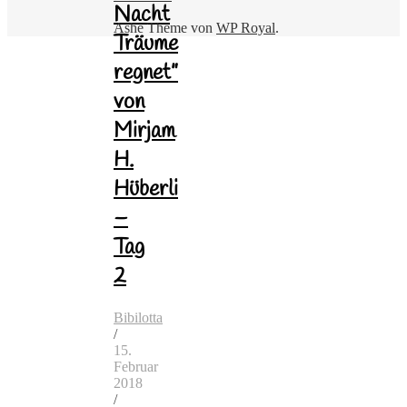
Nacht
Ashe Theme von
WP Royal
.
Träume
regnet”
von
Mirjam
H.
Hüberli
–
Tag
2
Bibilotta
/
15.
Februar
2018
/