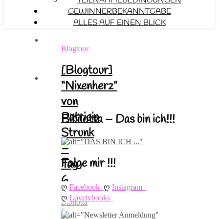
TEILNAHMEBEDINGUNGEN
GEWINNERBEKANNTGABE
ALLES AUF EINEN BLICK
Blogtour
[Blogtour]
“Nixenherz”
von
Patricia
Bibilotta – Das bin ich!!!
Strunk
–
Folge mir !!!
Tag
6
ღ 
ღ 
Facebook
Instagram
ღ 
Lovelybooks
Bibilotta
/