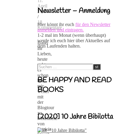
11.
April
Newsletter – Anmeldung
2018
/
18
Hier könnt ihr euch
für den Newsletter
Kommentare
anmelden und eintragen.
1-2 mal im Monat (wenn überhaupt)
werde ich euch hier über Aktuelles auf
Hallo
dem Laufenden halten.
ihr
Lieben,
heute
geht
es
schon
BE HAPPY AND READ
bei
mir
BOOKS
weiter
mit
der
Blogtour
zu
[2020] 10 Jahre Bibilotta
Nixenherz
von
Patricia