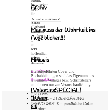
Strunk
Inzwischen
Archiv
habt
ihr
ja
Archiv
schon
allerhand
Man muss der Wahrheit ins
Einblick
erhalten
Auge blicken!!!
…
und
seid
hoffentlich
schon
Hinweis
richtig…
weiterlesen
Die aufgeführten Cover und
Buchabbildungen sind das Eigentum des
Bloggeraktion
jeweiligen Verlages bzw. Schriftstellers
und dienen nur zur Veranschaulichung.
[ValentinsSPECIAL]
Impressum
“Wenn
DATENSCHUTZERKLÄRUNG
DSGVO (GDPR) – persönliche Daten
die
anfordern