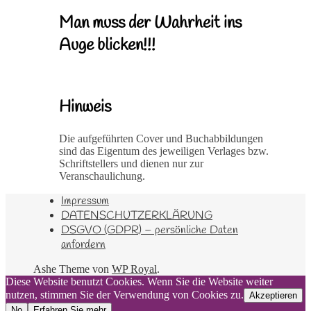
Man muss der Wahrheit ins
Auge blicken!!!
Hinweis
Die aufgeführten Cover und Buchabbildungen
sind das Eigentum des jeweiligen Verlages bzw.
Schriftstellers und dienen nur zur
Veranschaulichung.
Impressum
DATENSCHUTZERKLÄRUNG
DSGVO (GDPR) – persönliche Daten
anfordern
Ashe Theme von
WP Royal
.
Diese Website benutzt Cookies. Wenn Sie die Website weiter
nutzen, stimmen Sie der Verwendung von Cookies zu.
Akzeptieren
No
Erfahren Sie mehr