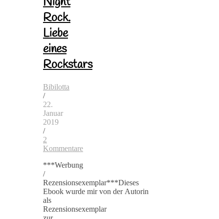
Night
Rock.
Liebe
eines
Rockstars
Bibilotta
/
22.
Januar
2019
/
2
Kommentare
***Werbung
/
Rezensionsexemplar***Dieses
Ebook wurde mir von der Autorin
als
Rezensionsexemplar
zur